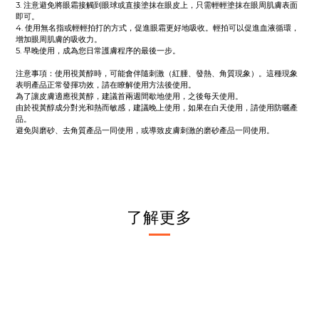
3. 注意避免將眼霜接觸到眼球或直接塗抹在眼皮上，只需輕輕塗抹在眼周肌膚表面
即可。
4. 使用無名指或輕輕拍打的方式，促進眼霜更好地吸收。輕拍可以促進血液循環，
增加眼周肌膚的吸收力。
5. 早晚使用，成為您日常護膚程序的最後一步。
注意事項：使用視黃醇時，可能會伴隨刺激（紅腫、發熱、角質現象）。這種現象
表明產品正常發揮功效，請在瞭解使用方法後使用。
為了讓皮膚適應視黃醇，建議首兩週間歇地使用，之後每天使用。
由於視黃醇成分對光和熱而敏感，建議晚上使用，如果在白天使用，請使用防曬產
品。
避免與磨砂、去角質產品一同使用，或導致皮膚刺激的磨砂產品一同使用。
了解更多