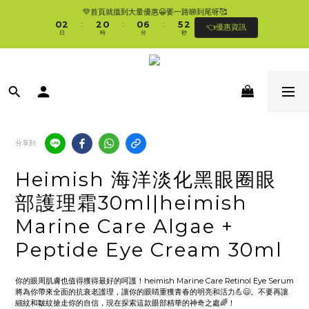
1
3
3
1
1
7
6
3
💚首頁就搵到大量優惠😀要一路睇到尾呀🥰
🛍香港購物滿$250免順豐自提櫃🚛 | 香港滿$350/澳門滿$499即免運費直接送上門 
0
2
2
0
0
6
5
2
:
:
:
👈優惠資訊
🥰 
日
時
分
秒
1
1
5
4
1
0
0
4
3
0
3
2
🛍香港購物滿$250免順豐自提櫃🚛 | 香港滿$350/澳門滿$499即免運費直接送上門 
2
1
🥰 
1
0
0
分享到
Heimish 海洋淡化黑眼圈眼
部護理霜30ml|heimish
Marine Care Algae +
Peptide Eye Cream 30ml
你的眼周肌膚也值得獲得最好的呵護！heimish Marine Care Retinol Eye Serum
將為你帶來全面的抗衰老護理，讓你的眼睛重獲青春的明亮和活力💪😃。不要再讓
細紋和皺紋搶走你的自信，現在探索這款眼部精華的神奇之處🌈！