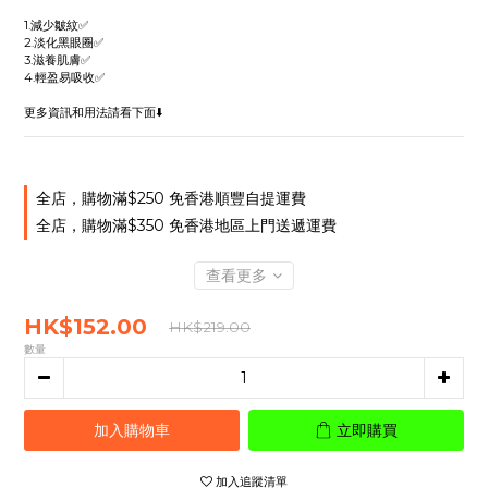
1.減少皺紋✅
2.淡化黑眼圈✅
3.滋養肌膚✅
4.輕盈易吸收✅
更多資訊和用法請看下面⬇️
全店，購物滿$250 免香港順豐自提運費
全店，購物滿$350 免香港地區上門送遞運費
查看更多
HK$152.00
HK$219.00
數量
加入購物車
立即購買
加入追蹤清單