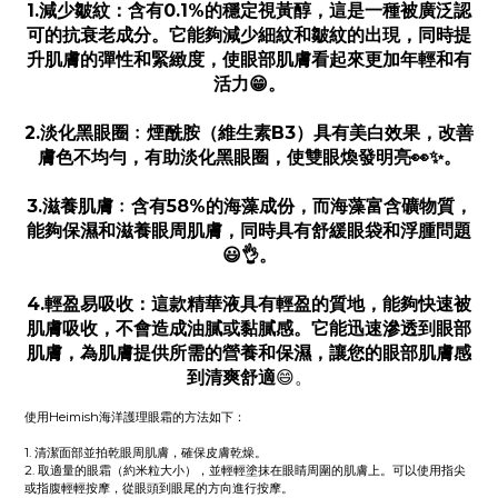
1.減少皺紋：含有0.1%的穩定視黃醇，這是一種被廣泛認
可的抗衰老成分。它能夠減少細紋和皺紋的出現，同時提
升肌膚的彈性和緊緻度，使眼部肌膚看起來更加年輕和有
活力
。
😁
2.淡化黑眼圈﹕煙酰胺（維生素B3）具有美白效果，改善
膚色不均勻，有助淡化黑眼圈，使雙眼煥發明亮
。
👀✨
3.滋養肌膚﹕含有58%的海藻成份，而海藻富含礦物質，
能夠保濕和滋養眼周肌膚，同時具有舒緩眼袋和浮腫問題
。
😃
👌
4.輕盈易吸收：這款精華液具有輕盈的質地，能夠快速被
肌膚吸收，不會造成油膩或黏膩感。它能迅速滲透到眼部
肌膚，為肌膚提供所需的營養和保濕，讓您的眼部肌膚感
到清爽舒適
。
😄
使用Heimish海洋護理眼霜的方法如下：
1. 清潔面部並拍乾眼周肌膚，確保皮膚乾燥。
2. 取適量的眼霜（約米粒大小），並輕輕塗抹在眼睛周圍的肌膚上。可以使用指尖
或指腹輕輕按摩，從眼頭到眼尾的方向進行按摩。