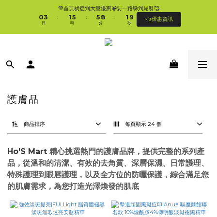
1
4
2
6
6
9
2
💚首頁就搵到大量優惠😀要一路睇到尾呀🥰
🛍香港購物滿$250免順豐自提櫃🚛 | 香港滿$350/澳門滿$499即免運費直接送上門 
0
3
1
5
5
8
1
9
:
:
:
👈優惠資訊
🥰 
日
時
分
秒
2
0
4
4
7
0
8
1
3
3
6
7
0
2
2
5
6
🛍香港購物滿$250免順豐自提櫃🚛 | 香港滿$350/澳門滿$499即免運費直接送上門 
1
1
4
5
🥰 
0
0
3
4
2
3
1
2
0
1
0
護膚品
商品排序
每頁顯示 24 個
Ho'S Mart
精心挑選熱門的護膚品牌，提供完整的系列產
品，從溫和的清潔、有效的去角質、深層保濕、日常護理、
特殊護理到眼唇護理，以及全方位的防曬保護，綜合滿足您
的肌膚需求，為您打造光澤煥發的肌底