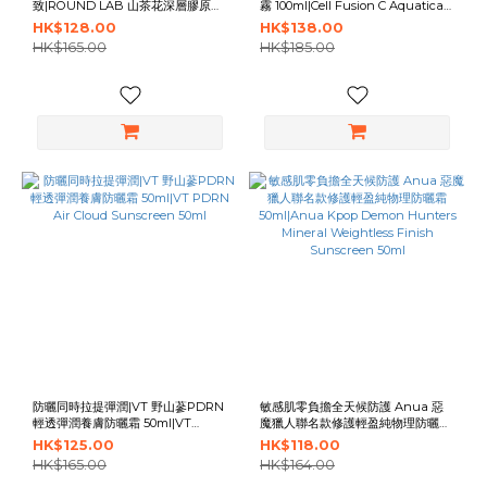
致|ROUND LAB 山茶花深層膠原緊
霧 100ml|Cell Fusion C Aquatica
致拉提刮痧面霜100ml
Sun Spray 100ml
HK$128.00
HK$138.00
HK$165.00
HK$185.00
防曬同時拉提彈潤|VT 野山蔘PDRN
敏感肌零負擔全天候防護 Anua 惡
輕透彈潤養膚防曬霜 50ml|VT
魔獵人聯名款修護輕盈純物理防曬霜
PDRN Air Cloud Sunscreen 50ml
50ml|Anua Kpop Demon
HK$125.00
HK$118.00
Hunters Mineral Weightless
HK$165.00
HK$164.00
Finish Sunscreen 50ml