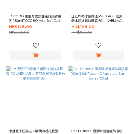
TOCOBO 維他命柔焦舒緩日用防曬
泛紅即時冰鎮降溫|WELLAGE 玻尿
乳 150ml|TOCOBO Vita Soft Daily
酸水潤冰鎮防曬霜 50ml|WELLAGE
Sun Lotion 150ml
Real Hyaluronic Blue Sun
HK$128.00
HK$128.00
Cream 50ml
HK$165.00
HK$165.00
水腫雙下巴顯老？瞬間冷感拉提緊
Cell Fusion C 濕潤水感舒緩防曬噴