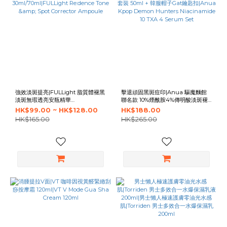
強效淡斑提亮|FULLight 脂質體褪黑
擊退頑固黑斑痘印|Anua 驅魔麵館
淡斑無瑕透亮安瓶精華
聯名款 10%煙酰胺4%傳明酸淡斑褪
30ml/70ml|FULLight Re:dence
黑精華套裝 50ml + 韓服帽子Gat鑰
HK$99.00 ~ HK$128.00
HK$188.00
Tone & Spot Corrector Ampoule
匙扣|Anua Kpop Demon Hunters
HK$165.00
HK$265.00
Niacinamide 10 TXA 4 Serum Set