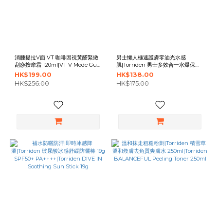
消腫提拉V面|VT 咖啡因視黃醛緊緻
男士懶人極速護膚零油光水感
刮痧按摩霜 120ml|VT V Mode Gua
肌|Torriden 男士多效合一水爆保濕
Sha Cream 120ml
乳液 200ml|男士懶人極速護膚零油
HK$199.00
HK$138.00
光水感肌|Torriden 男士多效合一水
HK$256.00
HK$175.00
爆保濕乳 200ml