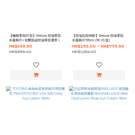
【極致零痘67折】Relove 控油零痘
【控油抗痘68折】Relove 控油零痘
水凝棉片+全酵肌泌控油零痘濃萃 ( 1
水凝棉片195ml (90 片/盒)
+ 1 組合 ) 包含：零痘水凝棉片 ×1盒
HK$599.90
HK$293.00 ~ HK$779.90
+ 零痘濃萃 ×1支
HK$896.00
HK$1,284.00