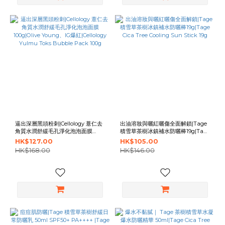
逼出深層黑頭粉刺|Cellology 薏仁去
出油溶妝與曬紅曬傷全面解鎖|Tage
角質水潤舒緩毛孔淨化泡泡面膜
積雪草茶樹冰鎮補水防曬棒19g|Tage
100g|Olive Young、IG爆
Cica Tree Cooling Sun Stick 19g
HK$127.00
HK$105.00
紅|Cellology Yulmu Toks Bubble
HK$168.00
HK$146.00
Pack 100g