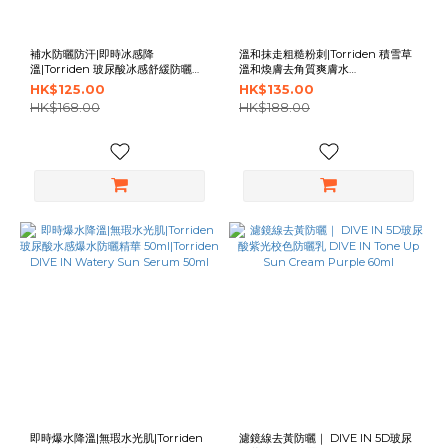
補水防曬防汗|即時冰感降
溫和抹走粗糙粉刺|Torriden 積雪草
溫|Torriden 玻尿酸冰感舒緩防曬棒
溫和煥膚去角質爽膚水
19g SPF50+ PA++++|Torriden
250ml|Torriden BALANCEFUL
HK$125.00
HK$135.00
DIVE IN Soothing Sun Stick 19g
Peeling Toner 250ml
HK$168.00
HK$188.00
即時爆水降溫|無瑕水光肌|Torriden
濾鏡線去黃防曬｜ DIVE IN 5D玻尿