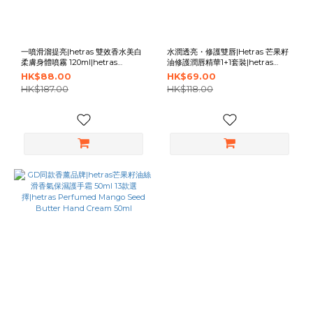
一噴滑溜提亮|hetras 雙效香水美白
水潤透亮・修護雙唇|Hetras 芒果籽
柔膚身體噴霧 120ml|hetras
油修護潤唇精華1+1套裝|hetras
Double Shot Perfume Body Mist
Mango Seed Butter Lip Essence
HK$88.00
HK$69.00
120ml
Set 2 pcs
HK$187.00
HK$118.00