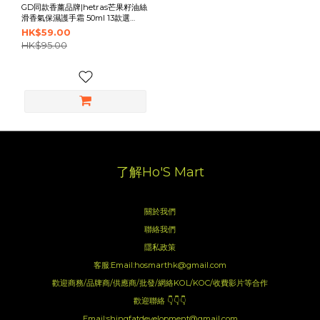
GD同款香薰品牌|hetras芒果籽油絲
滑香氣保濕護手霜 50ml 13款選
擇|hetras Perfumed Mango Seed
HK$59.00
Butter Hand Cream 50ml
HK$95.00
了解Ho'S Mart
關於我們
聯絡我們
隱私政策
客服:Email:hosmarthk@gmail.com
歡迎商務/品牌商/供應商/批發/網絡KOL/KOC/收費影片等合作
歡迎聯絡 👇👇👇
Email:shingfatdevelopment@gmail.com