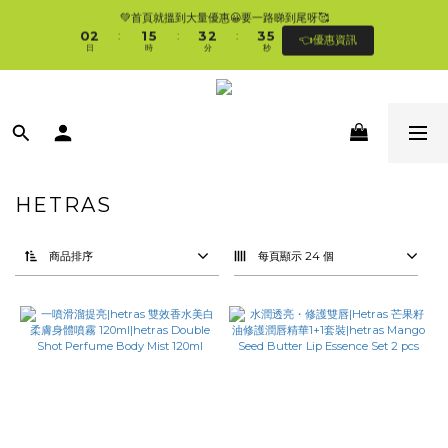
1
3
2
6
4
3
4
6
💚首頁就搵到大量優惠😀要一路睇到尾呀🥰
🛍香港購物滿$250免順豐自提櫃🚛 | 香港滿$350/澳門滿$499即免運費直接送上門 
0
2
1
5
3
2
3
5
:
:
:
👈優惠資訊
🥰 
日
時
分
秒
1
0
4
2
1
2
4
0
3
1
0
1
3
2
0
0
2
🛍香港購物滿$250免順豐自提櫃🚛 | 香港滿$350/澳門滿$499即免運費直接送上門 
1
1
🥰 
0
0
HETRAS
商品排序
每頁顯示 24 個