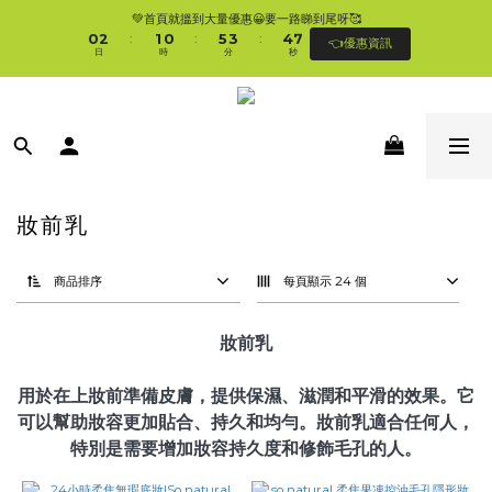
1
3
2
1
6
4
5
7
💚首頁就搵到大量優惠😀要一路睇到尾呀🥰
🛍香港購物滿$250免順豐自提櫃🚛 | 香港滿$350/澳門滿$499即免運費直接送上門 
0
2
1
0
5
3
4
6
:
:
:
👈優惠資訊
🥰 
日
時
分
秒
1
0
4
2
3
5
0
3
1
2
4
2
0
1
3
🛍香港購物滿$250免順豐自提櫃🚛 | 香港滿$350/澳門滿$499即免運費直接送上門 
1
0
2
🥰 
0
1
0
妝前乳
商品排序
每頁顯示 24 個
妝前乳
用於在上妝前準備皮膚，提供保濕、滋潤和平滑的效果。它
可以幫助妝容更加貼合、持久和均勻。妝前乳適合任何人，
特別是需要增加妝容持久度和修飾毛孔的人。