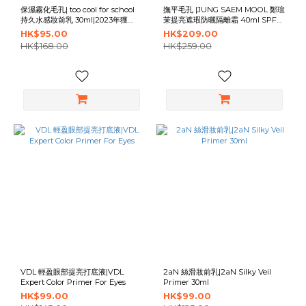
保濕霧化毛孔| too cool for school
撫平毛孔 |JUNG SAEM MOOL 鄭瑄
持久水感妝前乳 30ml|2023年獲
茉提亮遮瑕防曬隔離霜 40ml SPF
Glowpick獎項|Watery Blur
50+ / PA+++ |素顏神器
HK$95.00
HK$209.00
Primer
HK$168.00
HK$259.00
VDL 輕盈眼部提亮打底液|VDL
2aN 絲滑妝前乳|2aN Silky Veil
Expert Color Primer For Eyes
Primer 30ml
HK$99.00
HK$99.00