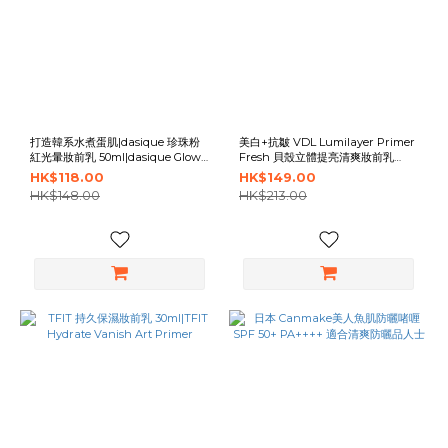
打造韓系水煮蛋肌|dasique 珍珠粉
美白+抗皺 VDL Lumilayer Primer
紅光暈妝前乳 50ml|dasique Glowy
Fresh 貝殼立體提亮清爽妝前乳
Shell Base
30ml
HK$118.00
HK$149.00
HK$148.00
HK$213.00