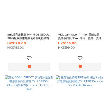
校色提亮兼胭脂 JAVIN DE SEOUL
VDL Lumilayer Primer 貝殼立體
3效持妝瞬效柔焦調色遮瑕氣墊底霜
提亮妝前乳 30ml| 平滑、提亮、光澤
8色選擇|JAVIN DE SEOUL Wink
HK$128.00
HK$139.00
Cushion Shade Primer 8 Colors
HK$185.00
HK$199.00