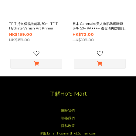
TFIT 持久保濕妝前乳 30ml|TFIT
日本 Canmake美人魚肌防曬啫喱
Hydrate Vanish Art Primer
SPF 50+ PA++++ 適合清爽防曬品
人士
HK$139.00
HK$72.00
HK$159.00
HK$109.00
了解Ho'S Mart
關於我們
聯絡我們
隱私政策
客服:Email:hosmarthk@gmail.com