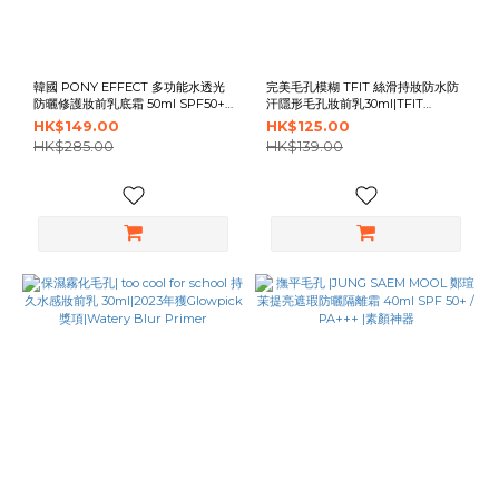
韓國 PONY EFFECT 多功能水透光
完美毛孔模糊 TFIT 絲滑持妝防水防
防曬修護妝前乳底霜 50ml SPF50+
汗隱形毛孔妝前乳30ml|TFIT
PA++++|新版本|Prime Protect
Delicate Silk Veil Art Primer
HK$149.00
HK$125.00
Sun Base
HK$285.00
HK$139.00