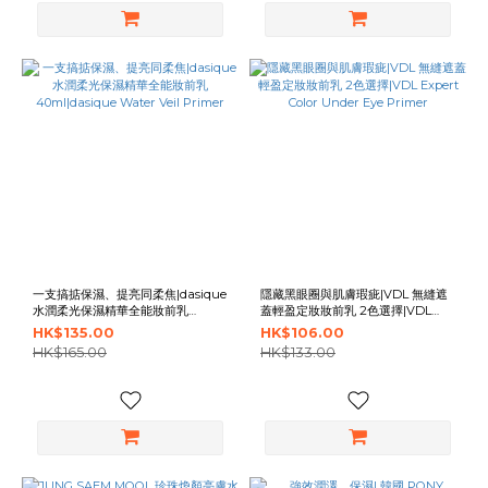
一支搞掂保濕、提亮同柔焦|dasique
隱藏黑眼圈與肌膚瑕疵|VDL 無縫遮
水潤柔光保濕精華全能妝前乳
蓋輕盈定妝妝前乳 2色選擇|VDL
40ml|dasique Water Veil Primer
Expert Color Under Eye Primer
HK$135.00
HK$106.00
HK$165.00
HK$133.00