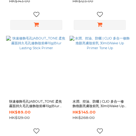
HK$143.00
HK$123.00
快速修飾毛孔|ABOUT_TONE 柔焦
水潤、控油、防曬 | CLIO 多合一修
霧面持久毛孔修飾妝前棒10g|Blur
飾煥顏亮膚妝前乳 30ml|Wake Up
Lasting Stick Primer
Primer Tone Up
HK$89.00
HK$145.00
HK$129.00
HK$268.00