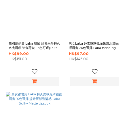
韓國高銷量 Laka 韓國 純素果汁持久
男女Laka 純素魅惑鏡面果凍水潤光
水光唇釉 迷你孖裝 - 6色可選|Laka
澤唇膏 20色選擇|Laka Bonding
Fruity Glam Tint Mini Duo
Glow Lipstick 20 Colors
HK$99.00
HK$97.00
Special Set
HK$151.00
HK$145.00