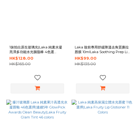
1抹拍出原生玻璃光|Laka 純素水凝
Laka 妝前專用舒緩降溫去角質撕拉
亮澤多功能水光胭脂棒 4色選
唇膜 10mlLaka Soothing Prep Lip
擇|Laka Healthy Glow Blush
Mask 10ml
HK$128.00
HK$99.00
Balm 4 Colors
HK$165.00
HK$135.00