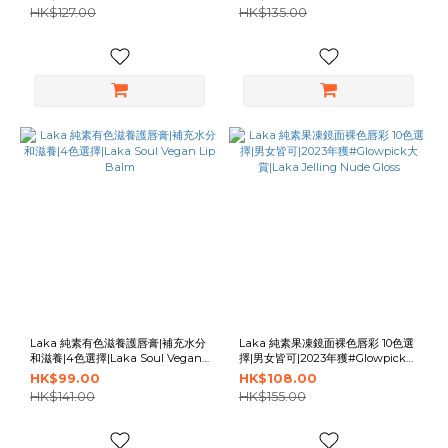
HK$127.00
HK$135.00
Laka 純素有色滋養護唇膏|補充水分
Laka 純素果凍鏡面裸色唇彩 10色選
和滋養|4色選擇|Laka Soul Vegan
擇|男女皆可|2023年獲#Glowpick大
Lip Balm
賞|Laka Jelling Nude Gloss
HK$99.00
HK$108.00
HK$141.00
HK$155.00