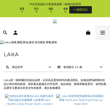
1
4
1
2
1
6
5
9
💚首頁就搵到大量優惠😀要一路睇到尾呀🥰
🛍香港購物滿$250免順豐自提櫃🚛 | 香港滿$350/澳門滿$499即免運費直接送上門 
0
3
0
1
0
5
4
8
:
:
:
👈優惠資訊
🥰 
日
時
分
秒
2
0
4
3
7
1
3
2
6
0
2
1
5
🛍香港購物滿$250免順豐自提櫃🚛 | 香港滿$350/澳門滿$499即免運費直接送上門 
1
0
4
🥰 
0
3
2
1
0
LAKA
商品排序
每頁顯示 24 個
Laka是一個韓國的化妝品品牌，以其高品質和時尚的產品聞名。這個品牌強調簡約的
設計和自然的妝感，很多產品都適合日常使用，包括底妝、唇妝和眼妝系列。他們的產
品通常注重成分的安全性和效果，適合各種膚質。