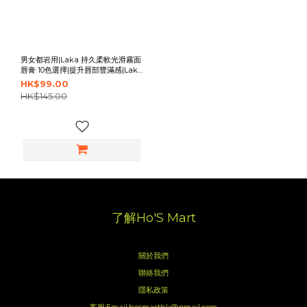
男女都岩用|Laka 持久柔軟光滑霧面
唇膏 10色選擇|提升唇部豐滿感|Laka
Bulky Matte Lipstick
HK$99.00
HK$145.00
了解Ho'S Mart
關於我們
聯絡我們
隱私政策