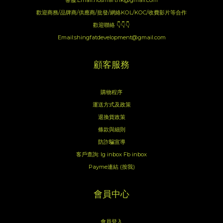
客服:Email:hosmarthk@gmail.com
歡迎商務/品牌商/供應商/批發/網絡KOL/KOC/收費影片等合作
歡迎聯絡 👇👇👇
Email:shingfatdevelopment@gmail.com
顧客服務
購物程序
運送方式及政策
退換貨政策
條款與細則
防詐騙宣導
客戶查詢:
Ig inbox
Fb inbox
Payme連結 (按我)
會員中心
會員登入