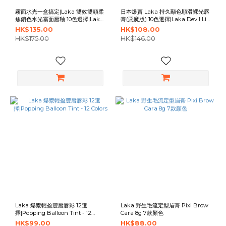
霧面水光一盒搞定|Laka 雙效雙頭柔
日本爆賣 Laka 持久顯色順滑裸光唇
焦鎖色水光霧面唇釉 10色選擇|Laka
膏(惡魔版) 10色選擇|Laka Devil Lip
Perfect Twin Lip 10 colors
10 Colors
HK$135.00
HK$108.00
HK$175.00
HK$146.00
Laka 爆漿輕盈豐唇唇彩 12選
Laka 野生毛流定型眉膏 Pixi Brow
擇|Popping Balloon Tint - 12
Cara 8g 7款顏色
Colors
HK$99.00
HK$88.00