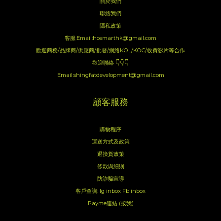
關於我們
聯絡我們
隱私政策
客服:Email:hosmarthk@gmail.com
歡迎商務/品牌商/供應商/批發/網絡KOL/KOC/收費影片等合作
歡迎聯絡 👇👇👇
Email:shingfatdevelopment@gmail.com
顧客服務
購物程序
運送方式及政策
退換貨政策
條款與細則
防詐騙宣導
客戶查詢:
Ig inbox
Fb inbox
Payme連結 (按我)