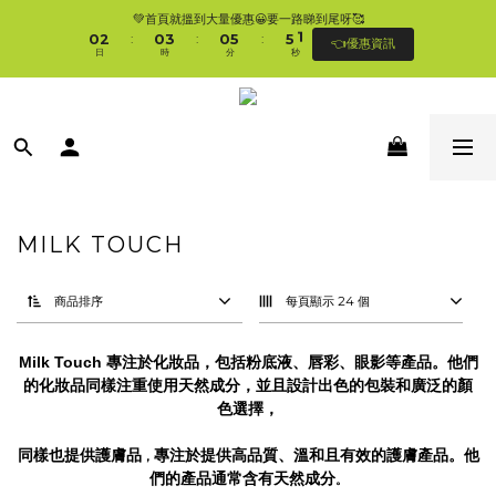
1
3
1
4
1
6
6
1
💚首頁就搵到大量優惠😀要一路睇到尾呀🥰
🛍香港購物滿$250免順豐自提櫃🚛 | 香港滿$350/澳門滿$499即免運費直接送上門 
0
2
0
3
0
5
5
0
:
:
:
👈優惠資訊
🥰 
日
時
分
秒
1
2
4
4
0
1
3
3
0
2
2
🛍香港購物滿$250免順豐自提櫃🚛 | 香港滿$350/澳門滿$499即免運費直接送上門 
1
1
🥰 
0
0
MILK TOUCH
商品排序
每頁顯示 24 個
專注於
Milk Touch
化妝品，包括粉底液、唇彩、眼影等產品。他們
的化妝品同樣注重使用天然成分，並且設計出色的包裝和廣泛的顏
色選擇，
同樣也提供
護膚品
專注於提供高品質、溫和且有效的護膚產品。他
，
們的產品通常含有天然成分
。