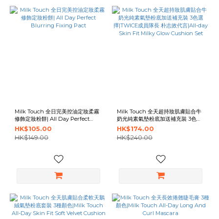
Milk Touch 全日完美控油定妝柔霧
Milk Touch 全天超持妝肌膚貼合牛
修飾定妝粉餅| All Day Perfect
奶光純素氣墊粉底加送補充裝 3色選
Blurring Fixing Pact
擇|TWICE成員隊長 朴志效代言|All-
HK$105.00
HK$174.00
day Skin Fit Milky Glow Cushion
HK$149.00
HK$240.00
Set