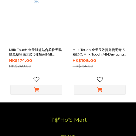
Milk Touch 全天肌膚貼合柔軟天鵝
Milk Touch 全天長效捲翹睫毛膏 3
絨氣墊粉底套裝 3種顏色|Milk
種顏色|Milk Touch All-Day Long
Touch All-Day Skin Fit Soft
And Curl Mascara
HK$174.00
HK$108.00
Velvet Cushion Set
HK$248.00
HK$154.00
了解Ho'S Mart