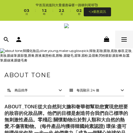
1
4
2
3
3
3
1
3
💚首頁就搵到大量優惠😀要一路睇到尾呀🥰
🛍香港購物滿$250免順豐自提櫃🚛 | 香港滿$350/澳門滿$499即免運費直接送上門 
0
3
1
2
2
2
0
2
:
:
:
👈優惠資訊
🥰 
日
時
分
秒
2
0
1
1
1
1
1
0
0
0
0
0
🛍香港購物滿$250免順豐自提櫃🚛 | 香港滿$350/澳門滿$499即免運費直接送上門 
🥰 
ABOUT TONE
商品排序
每頁顯示 24 個
ABOUT_TONE從大自然到大膽和奢華都幫助您實現您想要
的妝容的化妝品牌。
他們的目標是創造符合我們自己標準的
無刺激性產品。零殘忍:關懷動物出於對人類和大自然的熱
愛,不傷害動物。 (每件產品均獲得韓國純素認證) 環保:盡可
能環保的包裝 一步一步,他們盡力「成為一個關心地球的品