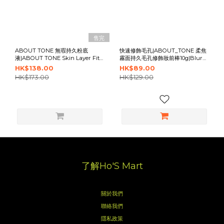
售完
ABOUT TONE 無瑕持久粉底
快速修飾毛孔|ABOUT_TONE 柔焦
液|ABOUT TONE Skin Layer Fit
霧面持久毛孔修飾妝前棒10g|Blur
Foundation
Lasting Stick Primer
HK$138.00
HK$89.00
HK$173.00
HK$129.00
了解Ho'S Mart
關於我們
聯絡我們
隱私政策