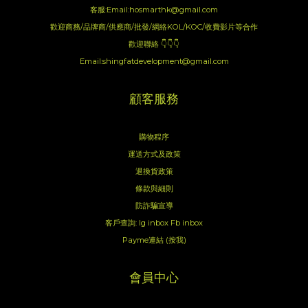
客服:Email:hosmarthk@gmail.com
歡迎商務/品牌商/供應商/批發/網絡KOL/KOC/收費影片等合作
歡迎聯絡 👇👇👇
Email:shingfatdevelopment@gmail.com
顧客服務
購物程序
運送方式及政策
退換貨政策
條款與細則
防詐騙宣導
客戶查詢:
Ig inbox
Fb inbox
Payme連結 (按我)
會員中心