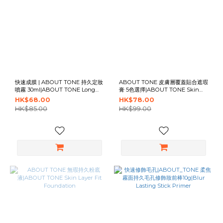
快速成膜 | ABOUT TONE 持久定妝
ABOUT TONE 皮膚層覆蓋貼合遮瑕
噴霧 30ml|ABOUT TONE Long
膏 5色選擇|ABOUT TONE Skin
Lasting Makeup Coating Fixer
Layer Cover Fit Concealer - 5
HK$68.00
HK$78.00
Colors
HK$85.00
HK$99.00