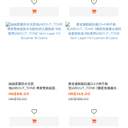
絲絨柔霧與水光質
磨皮濾鏡級貼服|24小時不黏
地|ABOUT_TONE 專業雙效緞面水
笠|ABOUT_TONE 3層柔焦微霧水
光顯色持久胭脂液 16色選
感持妝氣墊粉底 8色選
HK$88.00
HK$149.00
擇|ABOUT_TONE Skin Layer Fit
擇|ABOUT_TONE Skin Layer Fit
HK$115.00
HK$188.00
Blusher 16 Colors
Cushion 8 Colors