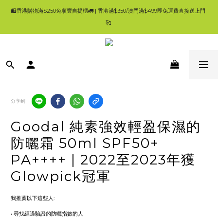
9
9
9
🛍香港購物滿$250免順豐自提櫃🚛 | 香港滿$350/澳門滿$499即免運費直接送上門 
🛍香港購物滿$250免順豐自提櫃🚛 | 香港滿$350/澳門滿$499即免運費直接送上門 
8
8
8
🥰 
🥰 
7
7
9
7
6
6
8
6
5
5
7
5
9
9
9
所有產品100%正版正貨| 現貨1-3工作天內發貨 | 一般發貨時間 4-7 工作天內 ✨登記
4
4
6
4
8
8
8
Ho'S Mart會員消費$100即=2%回贈，會員仲有其他優惠，買得多，回贈更多 😃
3
3
5
3
7
7
7
2
2
4
2
6
6
6
1
1
3
1
5
5
5
💚首頁就搵到大量優惠😀要一路睇到尾呀🥰
0
0
2
0
4
9
4
4
:
:
:
👈優惠資訊
日
時
分
秒
1
3
8
3
3
分享到
0
2
7
2
2
1
6
1
1
🛍香港購物滿$250免順豐自提櫃🚛 | 香港滿$350/澳門滿$499即免運費直接送上門 
0
5
0
0
Goodal 純素強效輕盈保濕的
🥰 
4
3
防曬霜 50ml SPF50+
2
PA++++ | 2022至2023年獲
1
0
Glowpick冠軍
我推薦以下這些人:
• 尋找經過驗證的防曬指數的人