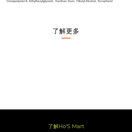
Crosspolymer-6, Ethylhexylglycerin, Xanthan Gum, T-Butyl Alcohol, Tocopherol
了解更多
了解Ho'S Mart