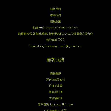
關於我們
聯絡我們
隱私政策
客服:Email:hosmarthk@gmail.com
歡迎商務/品牌商/供應商/批發/網絡KOL/KOC/收費影片等合作
歡迎聯絡 👇👇👇
Email:shingfatdevelopment@gmail.com
顧客服務
購物程序
運送方式及政策
退換貨政策
條款與細則
防詐騙宣導
客戶查詢:
Ig inbox
Fb inbox
Payme連結 (按我)