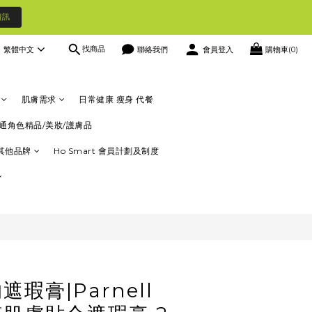
資訊
找商品
繁體中文
聯絡我們
會員登入
購物車(0)
立即購買
肌膚需求
日常健康 瘦身 代餐
通角色精品/美妝/護膚品
其他品牌
Ho Smart 會員計劃及制度
瑕膏|Parnell