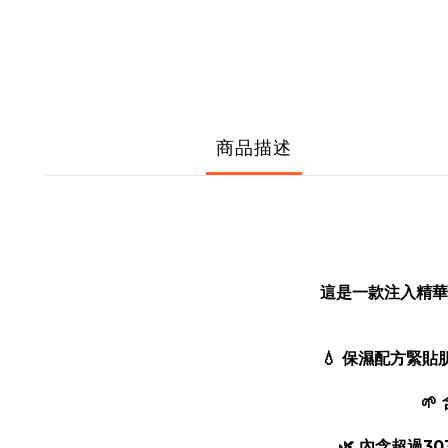
商品描述
這是一款注入精華
💧 保濕配方緊
🌱
🌿 內含超過3