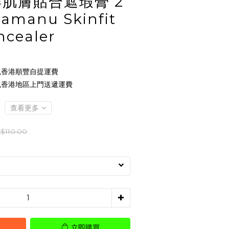
肌膚貼合遮瑕膏 2
amanu Skinfit
ncealer
 免香港順豐自提運費
 免香港地區上門送遞運費
查看更多
$110.00
立即購買