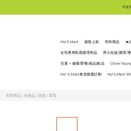
💚首
Ho'S Mart
最新上架
所有商品

女性專用私密護理用品
男士化妝/護理/
兒童 > 健康|營養|食品|飲品
Olive Yo
Ho' S Mart會員推薦計劃
Ho'S Mart 
全部商品
/
化妝品
/
底妝
/
遮瑕