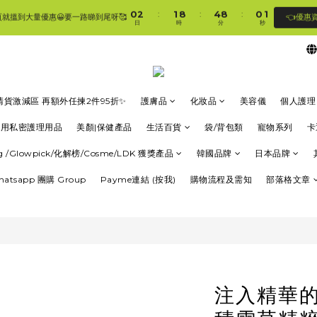
1
3
2
9
5
9
1
1
0
2
1
8
4
8
0
0
:
:
:
👈優惠
頁就搵到大量優惠😀要一路睇到尾呀🥰
🛍香港購物滿$250免順豐自提櫃🚛 | 香港滿$350/澳門滿$499即免運費直接送上門 🥰 
日
時
分
秒
1
0
7
3
7
0
6
2
6
5
1
5
🛍香港購物滿$250免順豐自提櫃🚛 | 香港滿$350/澳門滿$499即免運費直接送上門 🥰 
4
0
4
3
3
2
2
清貨激減區 再額外任揀2件95折✨
護膚品
化妝品
美容儀
個人護理
1
1
0
0
專用私密護理用品
美顏|保健產品
生活百貨
袋/背包類
寵物系列
卡
ung /Glowpick/化解榜/Cosme/LDK 獲獎產品
韓國品牌
日本品牌
Whatsapp 團購 Group
Payme連結 (按我)
購物流程及需知
部落格文章
注入精華的遮