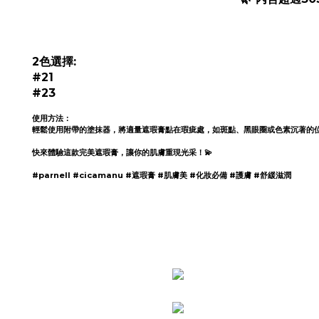
2色選擇:
#21
#23
使用方法：
輕鬆使用附帶的塗抹器，將適量遮瑕膏點在瑕疵處，如斑點、黑眼圈或色素沉著的
快來體驗這款完美遮瑕膏，讓你的肌膚重現光采！💫
#parnell #cicamanu #遮瑕膏 #肌膚美 #化妝必備 #護膚 #舒緩滋潤