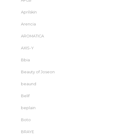
APLB
Aprilskin
Arencia
AROMATICA
AXIS-Y
Bbia
Beauty of Joseon
beaund
Belif
beplain
Boto
BRAYE