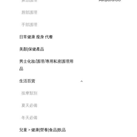
鼻部護理
HK$679.00
唇部護理
手部護理
日常健康 瘦身 代餐
美顏|保健產品
男士化妝/護理/專用私密護理用
品
生活百貨
按摩類別
夏天必備
冬天必備
兒童 > 健康|營養|食品|飲品