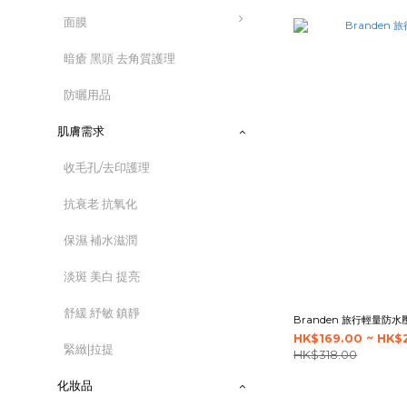
面膜
暗瘡 黑頭 去角質護理
防曬用品
肌膚需求
收毛孔/去印護理
抗衰老 抗氧化
保濕 補水滋潤
淡斑 美白 提亮
舒緩 紓敏 鎮靜
Branden 旅行輕量防
HK$169.00 ~ HK$
緊緻|拉提
HK$318.00
化妝品