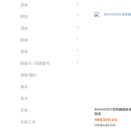
底妝
眼影
眉妝
眼線
唇妝
眼睫毛 / 假眼睫毛
胭脂/腮紅
修容
高光
BRANDEN 防割織物多格
定妝
阻擋
HK$359.00
化妝工具
HK$435.00