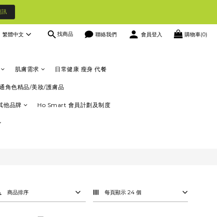
資訊
找商品
繁體中文
聯絡我們
會員登入
購物車(0)
肌膚需求
日常健康 瘦身 代餐
通角色精品/美妝/護膚品
其他品牌
Ho Smart 會員計劃及制度
商品排序
每頁顯示 24 個