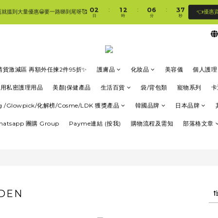
1
3
2
3
1
7
4
7
0
2
1
2
0
6
3
6
:
:
:
👈優惠
頁就搵到大量優惠😀要一路睇到尾呀🥰
🛍香港購物滿$250免順豐自提櫃🚛 | 香港滿$350/澳門滿$499即免運費直接送上門 🥰 
日
時
分
秒
1
0
1
5
2
5
0
0
4
1
4
3
0
3
🛍香港購物滿$250免順豐自提櫃🚛 | 香港滿$350/澳門滿$499即免運費直接送上門 🥰 
2
2
1
1
0
0
清貨激減區 再額外任揀2件95折✨
護膚品
化妝品
美容儀
個人護理
專用私密護理用品
美顏|保健產品
生活百貨
袋/背包類
寵物系列
卡
ung /Glowpick/化解榜/Cosme/LDK 獲獎產品
韓國品牌
日本品牌
Whatsapp 團購 Group
Payme連結 (按我)
購物流程及需知
部落格文章
DEN