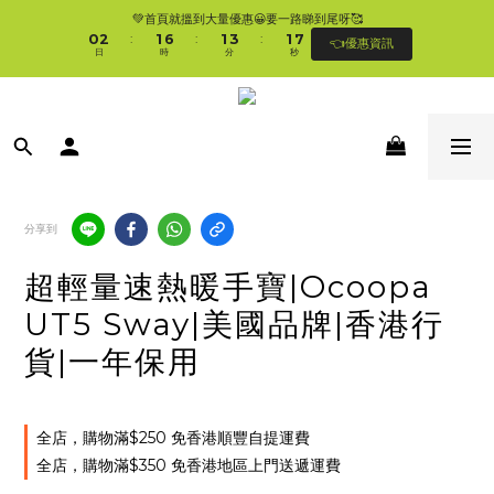
1
3
2
7
2
4
2
8
💚首頁就搵到大量優惠😀要一路睇到尾呀🥰
🛍香港購物滿$250免順豐自提櫃🚛 | 香港滿$350/澳門滿$499即免運費直接送上門 
0
2
1
6
1
3
1
7
:
:
:
👈優惠資訊
🥰 
日
時
分
秒
1
0
5
0
2
0
6
0
4
1
5
3
0
4
🛍香港購物滿$250免順豐自提櫃🚛 | 香港滿$350/澳門滿$499即免運費直接送上門 
2
3
🥰 
1
2
0
1
0
分享到
超輕量速熱暖手寶|Ocoopa
UT5 Sway|美國品牌|香港行
貨|一年保用
全店，購物滿$250 免香港順豐自提運費
全店，購物滿$350 免香港地區上門送遞運費