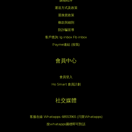
購物程序
運送方式及政策
退換貨政策
條款與細則
防詐騙宣導
客戶查詢:
Ig inbox
Fb inbox
Payme連結 (按我)
會員中心
會員登入
Ho Smart 會員計劃
社交媒體
客服在線 Whatapps: 68553965 (只限Whatapps)
按whatapps圖標即可對話