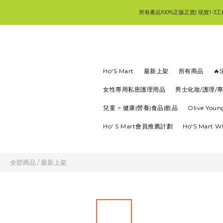
所有產品100%正版正貨| 現貨1-3
💚首
Ho'S Mart
最新上架
所有商品

女性專用私密護理用品
男士化妝/護理/
兒童 > 健康|營養|食品|飲品
Olive Yo
Ho' S Mart會員推薦計劃
Ho'S Mart 
全部商品
/
最新上架