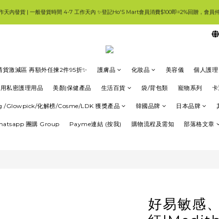
3
5
5
3
6
8
6
6
工作天內發貨 | 一般發貨時間 4-7 工作天內 ✨登記Ho'S Mart會員消費$100即=2%回贈，
🛍香港購物滿$250免順豐自提櫃🚛 | 香港滿$350/澳門滿$499即免運費直接送上門 🥰 
2
4
4
2
5
7
5
5
1
3
3
1
4
6
4
4
0
2
2
0
3
5
3
3
:
:
:
👈優惠
頁就搵到大量優惠😀要一路睇到尾呀🥰
日
時
分
秒
1
1
2
4
2
2
0
0
1
3
1
1
0
2
0
0
🛍香港購物滿$250免順豐自提櫃🚛 | 香港滿$350/澳門滿$499即免運費直接送上門 🥰 
1
清貨激減區 再額外任揀2件95折✨
護膚品
化妝品
美容儀
個人護理
0
專用私密護理用品
美顏|保健產品
生活百貨
袋/背包類
寵物系列
卡
ung /Glowpick/化解榜/Cosme/LDK 獲獎產品
韓國品牌
日本品牌
Whatsapp 團購 Group
Payme連結 (按我)
購物流程及需知
部落格文章
好易敏感