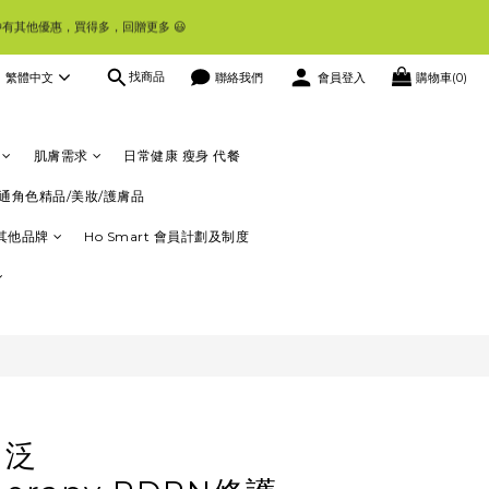
會員仲有其他優惠，買得多，回贈更多 😃
找商品
繁體中文
聯絡我們
會員登入
購物車(0)
資訊
立即購買
肌膚需求
日常健康 瘦身 代餐
通角色精品/美妝/護膚品
其他品牌
Ho Smart 會員計劃及制度
、泛