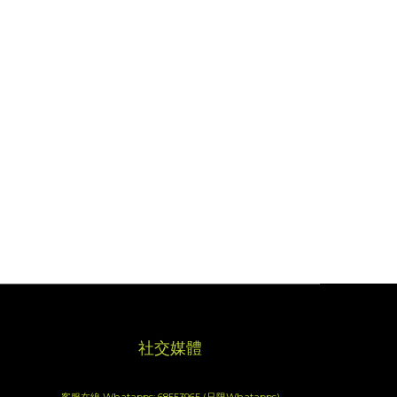
社交媒體
客服在線 Whatapps: 68553965 (只限Whatapps)