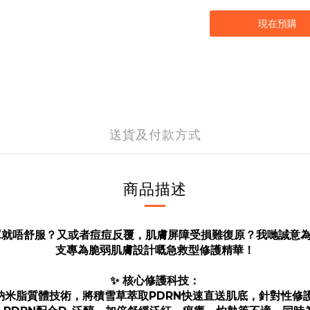
現在預購
送貨及付款方式
商品描述
唔舒服？又或者痘痘反覆，肌膚屏障受損難復原？我哋誠意為你推薦
支專為脆弱肌膚設計嘅急救型修護精華！
✨ 核心修護科技：
超納米脂質體技術，將積雪草萃取PDRN快速直送肌底，針對性修