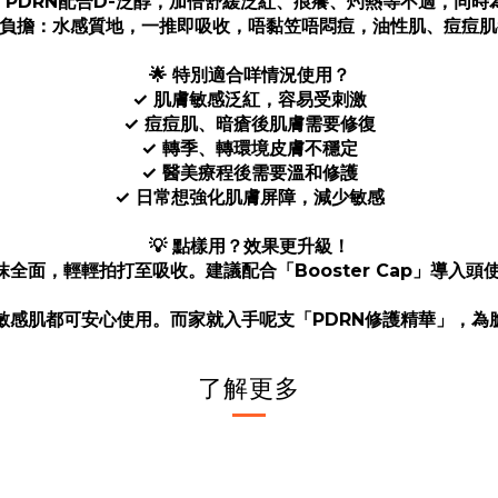
：PDRN配合D-泛醇，加倍舒緩泛紅、痕癢、灼熱等不適，同
零負擔：水感質地，一推即吸收，唔黏笠唔悶痘，油性肌、痘痘
🌟 特別適合咩情況使用？
✓ 肌膚敏感泛紅，容易受刺激
✓ 痘痘肌、暗瘡後肌膚需要修復
✓ 轉季、轉環境皮膚不穩定
✓ 醫美療程後需要溫和修護
✓ 日常想強化肌膚屏障，減少敏感
💡 點樣用？效果更升級！
抹全面，輕輕拍打至吸收。建議配合「Booster Cap」導入
敏感肌都可安心使用。而家就入手呢支「PDRN修護精華」，為
了解更多