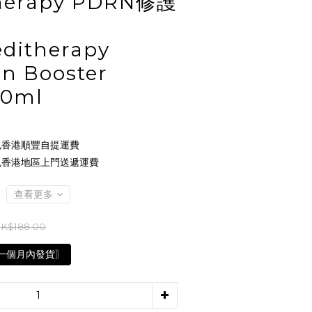
herapy PDRN修護
ditherapy
n Booster
00ml
 免香港順豐自提運費
 免香港地區上門送遞運費
查看更多
K$188.00
一個月內發貨〗