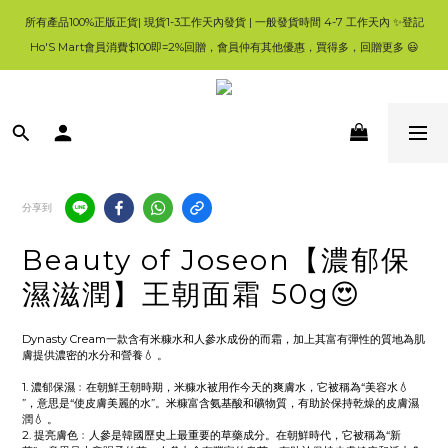
6
5
7
7
8
8
9
8
🛍香港購物滿$250免順豐自提櫃🚛 | 香港滿$350/澳門滿$499即免運費直接送上門 
所有產品100%正版正貨| 現貨1-3工作天內發貨 | 一般發貨時間 4-7 工作天內 ✨登記
5
4
6
6
7
7
8
7
4
Ho'S Mart會員消費$100即=2%回贈，會員仲有其他優惠，買得多，回贈更多 😃
🥰 
3
5
5
6
6
7
6
3
2
4
4
5
5
6
5
2
1
3
3
4
4
5
4
💚首頁就搵到大量優惠😀要一路睇到尾呀🥰
1
0
2
2
3
3
4
3
:
:
:
👈優惠資訊
0
日
時
分
秒
1
1
2
2
3
2
0
0
1
1
2
1
0
0
1
0
🛍香港購物滿$250免順豐自提櫃🚛 | 香港滿$350/澳門滿$499即免運費直接送上門 
0
🥰 
分享到
Beauty of Joseon【濃郁保
濕滋潤】王朝面霜 50g😍
Dynasty Cream一款含有米糠水和人參水成份的而霜，加上其富有彈性的質地為肌
膚提供濃密的水分和營養💧 。
1. 濃郁保濕﹕在朝鮮王朝時期，米糠水被用作今天的爽膚水，它被稱為“美容水💧 
”，意思是“使皮膚美麗的水”。米糠富含氨基酸和礦物質，有助於保持乾燥的皮膚濕
潤💧 。
2. 提亮膚色﹕人參是韓國歷史上最重要的草藥成分。在朝鮮時代，它被稱為“新