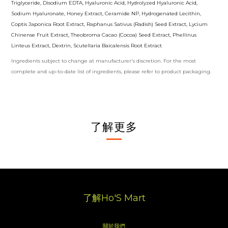
Triglyceride, Disodium EDTA, Hyaluronic Acid, Hydrolyzed Hyaluronic Acid,
Sodium Hyaluronate, Honey Extract, Ceramide NP, Hydrogenated Lecithin,
Coptis Japonica Root Extract, Raphanus Sativus (Radish) Seed Extract, Lycium
Chinense Fruit Extract, Theobroma Cacao (Cocoa) Seed Extract, Phellinus
Linteus Extract, Dextrin, Scutellaria Baicalensis Root Extract
Ingredients subject to change at manufacturer's discretion. For the most
complete and up-to-date list of ingredients, please refer to product packaging.
了解更多
了解Ho'S Mart
關於我們