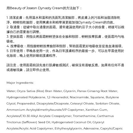
用Beauty of Joseon Dynasty Cream的方法如下：
1. 清潔皮膚：先用溫水和溫和的洗面乳清潔臉部，將皮膚上的污垢和油脂清除乾
淨。輕輕拍乾臉部，使用爽膚水和精華液更能加強Dynasty Cream的功效。
2. 取適量：從罐中取出適量的面霜。通常建議使用約豆子大小的份量，稍後可以根
據自己的需要進行調整。
3. 塗抹面霜：用指尖將面霜輕輕塗抹在全臉和頸部，輕輕按摩肌膚，使面霜均勻地
吸收。
4. 按摩吸收：用指腹輕輕按摩臉部和頸部，幫助面霜更好地吸收並促進血液循環。
5. 日常使用：早晚各使用一次，作為日常護膚程序的最後一步。可以在早晨使用於
化妝前，晚上使用於睡前護膚程序。
請注意，使用面霜前請先進行肌膚敏感測試，確保沒有過敏反應。如果有任何不適
或過敏現象，請立即停止使用。
Major Ingredients:
Water, Oryza Sativa (Rice) Bran Water, Glycerin, Panax Ginseng Root Water,
Hydrogenated Polydecene, 1,2-Hexanediol, Niacinamide, Squalane, Butylene
Glycol, Propanediol, Dicaprylate/Dicaprate, Cetearyl Olivate, Sorbitan Olivate,
Ammonium Acryloyldimethyltaurate/VP Copolymer, Xanthan Gum,
Acrylates/C10-30 Alkyl Acrylate Crosspolymer, Tromethamine, Carthamus
Tinctorius (Safflower) Seed Oil, Hydrogenated Coconut Oil, Glyceryl
Acrylate/Acrylic Acid Copolymer, Ethylhexylglycerin, Adenosine, Caprylic/Capric