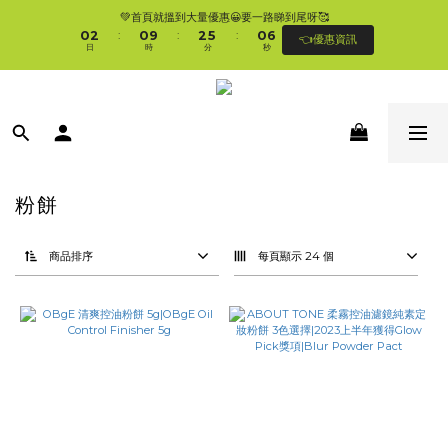
1
3
1
3
6
1
7
💚首頁就搵到大量優惠😀要一路睇到尾呀🥰
🛍香港購物滿$250免順豐自提櫃🚛 | 香港滿$350/澳門滿$499即免運費直接送上門 
0
2
0
9
2
5
0
6
:
:
:
👈優惠資訊
🥰 
日
時
分
秒
1
8
1
4
5
0
7
0
3
4
6
2
3
🛍香港購物滿$250免順豐自提櫃🚛 | 香港滿$350/澳門滿$499即免運費直接送上門 
5
1
2
🥰 
4
0
1
3
0
2
1
0
粉餅
商品排序
每頁顯示 24 個