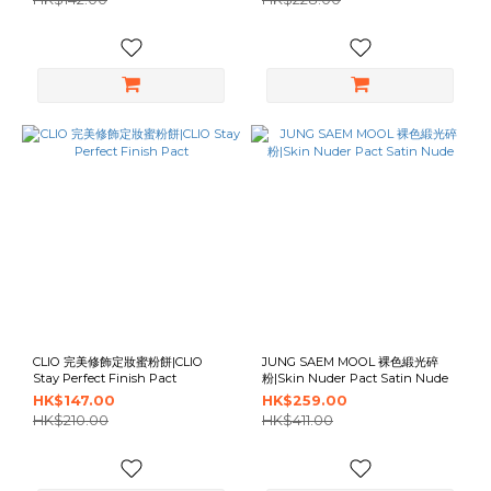
CLIO 完美修飾定妝蜜粉餅|CLIO
JUNG SAEM MOOL 裸色緞光碎
Stay Perfect Finish Pact
粉|Skin Nuder Pact Satin Nude
HK$147.00
HK$259.00
HK$210.00
HK$411.00