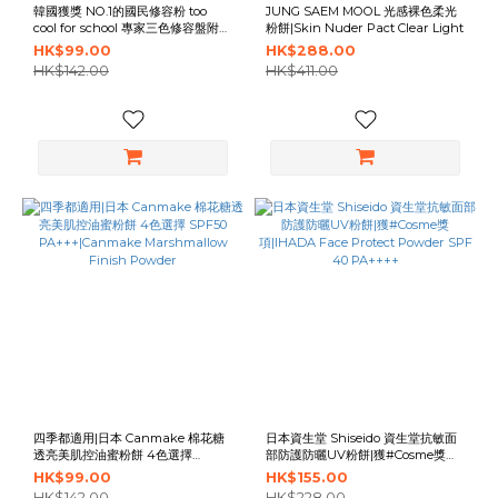
韓國獲獎 NO.1的國民修容粉 too
JUNG SAEM MOOL 光感裸色柔光
cool for school 專家三色修容盤附送
粉餅|Skin Nuder Pact Clear Light
修容掃 3色選擇|too cool for school
HK$99.00
HK$288.00
Artclass By Rodin Shading
HK$142.00
HK$411.00
Expert
四季都適用|日本 Canmake 棉花糖
日本資生堂 Shiseido 資生堂抗敏面
透亮美肌控油蜜粉餅 4色選擇
部防護防曬UV粉餅|獲#Cosme獎
SPF50 PA+++|Canmake
項|IHADA Face Protect Powder
HK$99.00
HK$155.00
Marshmallow Finish Powder
SPF 40 PA++++
HK$142.00
HK$228.00