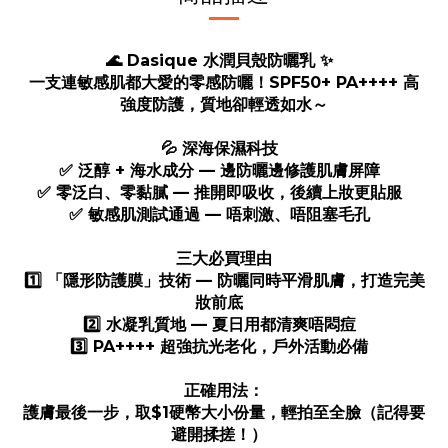
🌊 Dasique 水潤貝殼防曬乳 ✨
一支連敏感肌都大愛的零感防曬！SPF50+ PA++++ 高
強度防護，質地卻輕透如水～
💦 深海保濕科技
✅ 泛醇 + 海水成分 — 邊防曬邊修護肌膚屏障
✅ 零泛白、零黏膩 — 推開即吸收，後續上妝更貼服
✅ 敏感肌測試通過 — 唔刺激、唔阻塞毛孔
三大必買理由
1️⃣ 「隱形防護膜」技術 — 防曬同時平滑肌膚，打造完美
妝前底
2️⃣ 水凝乳質地 — 夏日用都清爽唔悶痘
3️⃣ PA++++ 超強抗光老化，戶外活動必備
正確用法：
護膚最後一步，取$1硬幣大小份量，輕拍至全臉（記得要
避開揉搓！）