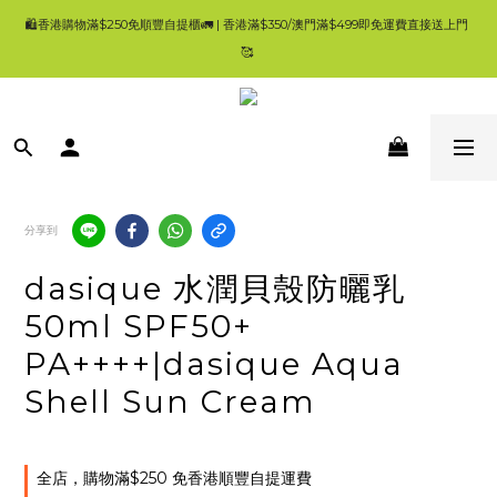
9
9
🛍香港購物滿$250免順豐自提櫃🚛 | 香港滿$350/澳門滿$499即免運費直接送上門 
🛍香港購物滿$250免順豐自提櫃🚛 | 香港滿$350/澳門滿$499即免運費直接送上門 
8
9
8
🥰 
🥰 
7
8
7
9
9
6
7
6
8
8
5
6
5
7
7
所有產品100%正版正貨| 現貨1-3工作天內發貨 | 一般發貨時間 4-7 工作天內 ✨登記
4
5
4
6
9
6
Ho'S Mart會員消費$100即=2%回贈，會員仲有其他優惠，買得多，回贈更多 😃
3
4
3
5
8
5
2
3
2
4
7
9
4
9
1
2
1
3
6
8
3
💚首頁就搵到大量優惠😀要一路睇到尾呀🥰
8
0
1
0
2
5
7
2
:
:
:
7
👈優惠資訊
日
時
分
秒
0
1
4
6
1
6
分享到
0
3
5
0
5
2
4
4
🛍香港購物滿$250免順豐自提櫃🚛 | 香港滿$350/澳門滿$499即免運費直接送上門 
1
3
3
dasique 水潤貝殼防曬乳
🥰 
0
2
2
1
1
50ml SPF50+
0
0
PA++++|dasique Aqua
Shell Sun Cream
全店，購物滿$250 免香港順豐自提運費