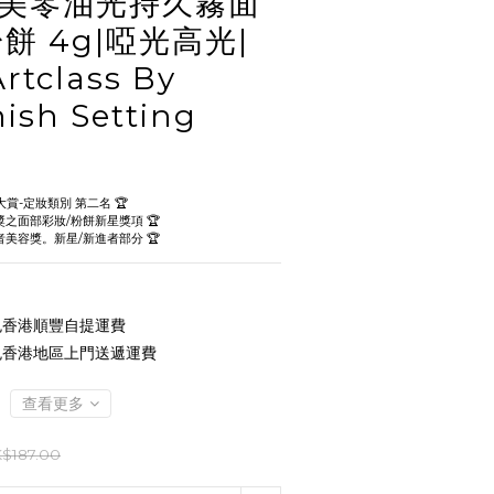
 完美零油光持久霧面
餅 4g|啞光高光|
tclass By
nish Setting
大賞-定妝類別 第二名 🏆
容獎之面部彩妝/粉餅新星獎項 🏆 
費者美容獎。新星/新進者部分 🏆
 免香港順豐自提運費
 免香港地區上門送遞運費
查看更多
$187.00