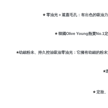
⭐️
 零油光＋遮蓋毛孔：有出色的吸油
⭐️
 韓國Olive Young熱賣
⭐️
幼細粉未、持久控油吸油零油光：它擁有幼細的粉末
⭐️
⭐️
 定妝