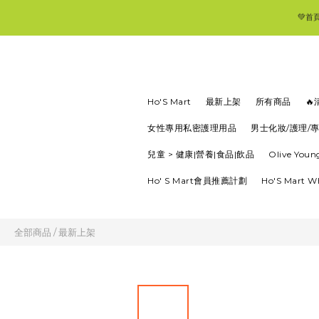
💚首
Ho'S Mart
最新上架
所有商品

女性專用私密護理用品
男士化妝/護理/
兒童 > 健康|營養|食品|飲品
Olive Yo
Ho' S Mart會員推薦計劃
Ho'S Mart 
全部商品
/
最新上架