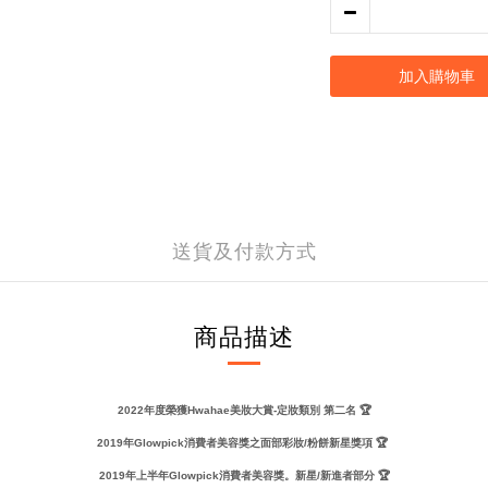
加入購物車
送貨及付款方式
商品描述
2022年度榮獲Hwahae美妝大賞-定妝類別 第二名 🏆
2019年Glowpick消費者美容獎之面部彩妝/粉餅新星獎項 🏆
2019年上半年Glowpick消費者美容獎。新星/新進者部分 🏆