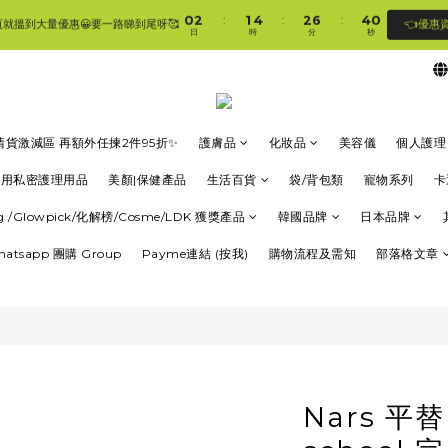
1
3
2
5
3
7
5
1
0
2
1
4
2
6
4
0
:
:
:
👈優惠
頁就搵到大量優惠😀要一路睇到尾呀🥰
🛍香港購物滿$250免順豐自提櫃🚛 | 香港滿$350/澳門滿$499即免運費直接送上門 🥰 
日
時
分
秒
1
0
3
1
5
3
0
2
0
4
2
1
3
1
🛍香港購物滿$250免順豐自提櫃🚛 | 香港滿$350/澳門滿$499即免運費直接送上門 🥰 
0
2
0
1
0
清貨激減區 再額外任揀2件95折✨
護膚品
化妝品
美容儀
個人護理
專用私密護理用品
美顏|保健產品
生活百貨
袋/背包類
寵物系列
卡
ung /Glowpick/化解榜/Cosme/LDK 獲獎產品
韓國品牌
日本品牌
Whatsapp 團購 Group
Payme連結 (按我)
購物流程及需知
部落格文章
Nars 平替|