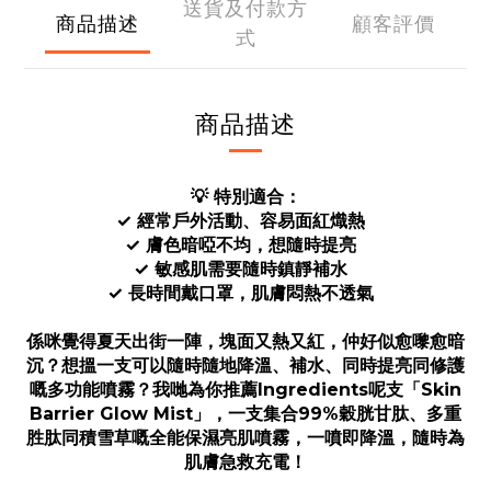
送貨及付款方
商品描述
顧客評價
式
商品描述
💡 特別適合：
✓ 經常戶外活動、容易面紅熾熱
✓ 膚色暗啞不均，想隨時提亮
✓ 敏感肌需要隨時鎮靜補水
✓ 長時間戴口罩，肌膚悶熱不透氣
係咪覺得夏天出街一陣，塊面又熱又紅，仲好似愈嚟愈暗
沉？想搵一支可以隨時隨地降溫、補水、同時提亮同修護
嘅多功能噴霧？我哋為你推薦Ingredients呢支「Skin
Barrier Glow Mist」，一支集合99%穀胱甘肽、多重
胜肽同積雪草嘅全能保濕亮肌噴霧，一噴即降溫，隨時為
肌膚急救充電！