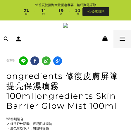
1
3
2
2
2
9
4
4
💚首頁就搵到大量優惠😀要一路睇到尾呀🥰
🛍香港購物滿$250免順豐自提櫃🚛 | 香港滿$350/澳門滿$499即免運費直接送上門 
0
2
1
1
1
8
3
3
:
:
:
👈優惠資訊
🥰 
日
時
分
秒
1
0
0
0
7
2
2
0
6
1
1
5
0
0
🛍香港購物滿$250免順豐自提櫃🚛 | 香港滿$350/澳門滿$499即免運費直接送上門 
4
🥰 
3
2
1
0
分享到
ongredients 修復皮膚屏障
提亮保濕噴霧
100ml|ongredients Skin
Barrier Glow Mist 100ml
💡 特別適合：
✓ 經常戶外活動、容易面紅熾熱  
✓ 膚色暗啞不均，想隨時提亮  