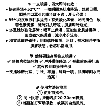
✨ 一支噴霧，四大即時功效：
▸ 快速降溫4.52°C**：一噴瞬間為肌膚降温，舒緩日曬、
悶熱同口罩引起嘅泛紅不適，夏天必備！
▸ 99%純度穀胱甘肽提亮：有效淡化黑斑、均勻膚色，改
善色素沉澱，隨時對抗暗啞，肌膚即時透光。
▸ 多重胜肽強化屏障：唔單止保濕，更能強化肌膚屏障，
形成鎖水保護膜，減少水分流失。
▸ 積雪草鎮靜修護：即時鎮靜敏感、泛紅，補水同時平衡
肌膚狀態，敏感肌都適用。
🌟 點解要隨身帶住支噴霧？
✅ 冷氣房乾燥急救 ✅ 戶外曬後降溫 ✅ 補妝前保濕打底
✅ 熬夜後即時提神亮肌
一支擺喺辦公室、手袋、車廂，隨時一噴，肌膚即刻水潤
透亮！
🌿 使用方法超簡單：
① 使用前搖勻。
② 閉上眼睛，距離塊面20-30cm噴灑。
③ 輕輕拍打幫助吸收，或讓其自然風乾。