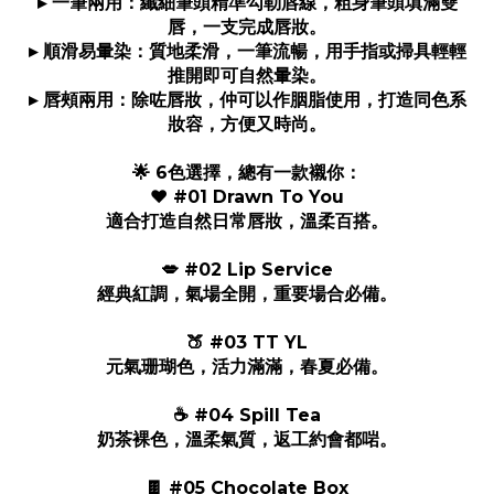
▸ 一筆兩用：纖細筆頭精準勾勒唇線，粗身筆頭填滿雙
唇，一支完成唇妝。
▸ 順滑易暈染：質地柔滑，一筆流暢，用手指或掃具輕輕
推開即可自然暈染。
▸ 唇頰兩用：除咗唇妝，仲可以作胭脂使用，打造同色系
妝容，方便又時尚。
🌟 6色選擇，總有一款襯你：
❤️ #01 Drawn To You
適合打造自然日常唇妝，溫柔百搭。
💋 #02 Lip Service
經典紅調，氣場全開，重要場合必備。
🍑 #03 TT YL
元氣珊瑚色，活力滿滿，春夏必備。
☕ #04 Spill Tea
奶茶裸色，溫柔氣質，返工約會都啱。
🍫 #05 Chocolate Box