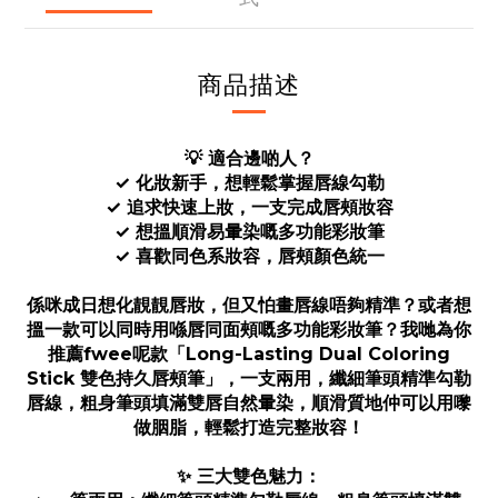
商品描述
💡 適合邊啲人？
✓ 化妝新手，想輕鬆掌握唇線勾勒
✓ 追求快速上妝，一支完成唇頰妝容
✓ 想搵順滑易暈染嘅多功能彩妝筆
✓ 喜歡同色系妝容，唇頰顏色統一
係咪成日想化靚靚唇妝，但又怕畫唇線唔夠精準？或者想
搵一款可以同時用喺唇同面頰嘅多功能彩妝筆？我哋為你
推薦fwee呢款「Long-Lasting Dual Coloring
Stick 雙色持久唇頰筆」，一支兩用，纖細筆頭精準勾勒
唇線，粗身筆頭填滿雙唇自然暈染，順滑質地仲可以用嚟
做胭脂，輕鬆打造完整妝容！
✨ 三大雙色魅力：