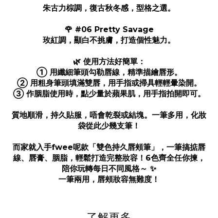
朱古力棕調，復古秋冬感，型格之選。
🌹 #06 Pretty Savage
玫紅調，顯白不挑膚，打造個性魅力。
🌿 使用方法好簡單：
① 用纖細筆頭勾勒唇線，精準描繪唇形。
② 用粗身筆頭填滿雙唇，用手指或掃具輕輕暈染開。
③ 作胭脂使用時，點少量於蘋果肌，用手指拍開即可。
質地順滑，持久貼服，唔會乾裂或結塊。一筆多用，化妝
袋從此少幾支筆！
而家就入手fwee呢款「雙色持久唇頰筆」，一筆搞掂唇
線、唇膏、胭脂，輕鬆打造完整妝容！6色齊全任你揀，
陪你玩轉每日不同風格～ ✨
一筆兩用，唇頰妝容無難度！
了解更多