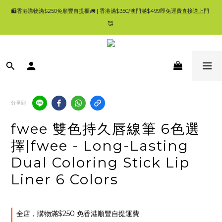
9
9
9
🛍香港購物滿$250免順豐自提櫃🚛 | 香港滿$350/澳門滿$499即免運費直接送上門 
🛍香港購物滿$250免順豐自提櫃🚛 | 香港滿$350/澳門滿$499即免運費直接送上門 
8
8
8
9
9
🥰 
🥰 
7
7
7
8
8
6
9
6
6
7
7
5
8
5
5
6
6
9
所有產品100%正版正貨| 現貨1-3工作天內發貨 | 一般發貨時間 4-7 工作天內 ✨登記
4
7
4
4
5
9
5
8
Ho'S Mart會員消費$100即=2%回贈，會員仲有其他優惠，買得多，回贈更多 😃
3
6
3
3
4
8
4
7
2
5
2
2
3
7
3
6
1
4
1
1
2
6
2
5
💚首頁就搵到大量優惠😀要一路睇到尾呀🥰
0
3
0
0
1
5
1
4
:
:
:
👈優惠資訊
日
時
分
秒
2
0
4
0
3
分享到
1
3
2
0
2
1
🛍香港購物滿$250免順豐自提櫃🚛 | 香港滿$350/澳門滿$499即免運費直接送上門 
1
0
fwee 雙色持久唇線筆 6色選
🥰 
0
擇|fwee - Long-Lasting
Dual Coloring Stick Lip
Liner 6 Colors
全店，購物滿$250 免香港順豐自提運費