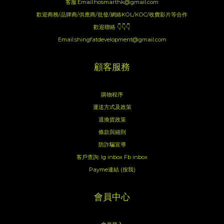
客服:Email:hosmarthk@gmail.com
歡迎商務/品牌商/供應商/批發/網絡KOL/KOC/收費影片等合作
歡迎聯絡 👇👇👇
Email:shingfatdevelopment@gmail.com
顧客服務
購物程序
運送方式及政策
退換貨政策
條款與細則
防詐騙宣導
客戶查詢:
Ig inbox
Fb inbox
Payme連結 (按我)
會員中心