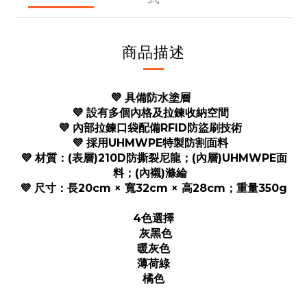
商品描述
💜
具備防水塗層
💜
設有多個內格及拉鍊收納空間
💜
內部拉鍊口袋配備RFID防盜刷技術
💜
採用UHMWPE特製防割面料
💜
材質：(表層)210D防撕裂尼龍；(內層)UHMWPE面
料；(內襯)滌綸
💜
尺寸：長20cm × 寬32cm × 高28cm；重量350g
4色選擇
灰黑色
暖灰色
薄荷綠
橘色