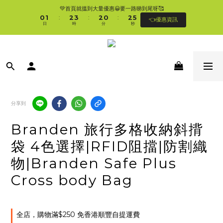
1
2
3
4
3
1
3
6
💚首頁就搵到大量優惠😀要一路睇到尾呀🥰
🛍香港購物滿$250免順豐自提櫃🚛 | 香港滿$350/澳門滿$499即免運費直接送上門 
0
1
2
3
2
0
2
5
:
:
:
👈優惠資訊
🥰 
日
時
分
秒
0
1
2
1
1
4
0
1
0
0
3
0
2
🛍香港購物滿$250免順豐自提櫃🚛 | 香港滿$350/澳門滿$499即免運費直接送上門 
1
🥰 
0
分享到
Branden 旅行多格收納斜揹
袋 4色選擇|RFID阻擋|防割織
物|Branden Safe Plus
Cross body Bag
全店，購物滿$250 免香港順豐自提運費