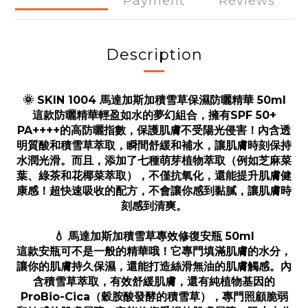
Payment
Reviews
Description
🌞 SKIN 1004 馬達加斯加積雪草保濕防曬精華 50ml
這款防曬精華輕盈如水的夢幻組合，擁有SPF 50+
PA++++的高防曬指數，保護肌膚不受陽光侵害！內含透
明質酸和積雪草萃取，瞬間舒緩和補水，讓肌膚時刻保持
水潤光滑。而且，添加了七種萌芽植物萃取（例如芝麻菜
葉、綠茶和花椰菜萃取），不僅抗氧化，還能提升肌膚健
康感！超快速吸收的配方，不會讓你感到黏膩，讓肌膚時
刻感到清爽。
💧 馬達加斯加積雪草專效修復安瓶 50ml
這款安瓶可不是一般的精華哦！它專門填滿肌膚的水分，
讓你的肌膚持久保濕，還能打造絲滑無油的肌膚觸感。內
含積雪草萃取，有效舒緩肌膚，還有純植物基因的
ProBio-Cica（穀胺酸發酵的積雪草），專門照顧脆弱