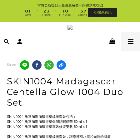
1
2
3
4
2
1
4
8
💚首頁就搵到大量優惠😀要一路睇到尾呀🥰
🛍香港購物滿$250免順豐自提櫃🚛 | 香港滿$350/澳門滿$499即免運費直接送上門 
0
1
2
3
1
0
3
7
:
:
:
👈優惠資訊
🥰 
Days
Hours
Minutes
Seconds
0
1
2
0
2
6
0
1
1
5
0
0
4
🛍香港購物滿$250免順豐自提櫃🚛 | 香港滿$350/澳門滿$499即免運費直接送上門 
3
🥰 
2
1
0
Share
SKIN1004 Madagascar
Centella Glow 1004 Duo
Set
SKIN 1004 馬達加斯加積雪草煥光套裝包括：
SKIN 1004 馬達加斯加積雪草保濕防曬精華 50ml x 1
SKIN 1004 馬達加斯加積雪草專效修復安瓶 50ml x 1
SKIN 1004 馬達加斯加積雪草煥光套裝，讓您擁有水潤和光澤的肌膚