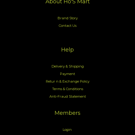
About Ho'S Mart
Brand Story
Contact Us
Help
Delivery & Shipping
Payment
Retur n & Exchange Policy
Terms & Conditions
Anti-Fraud Statement
Members
Login