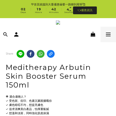
1
3
2
5
3
5
💚首頁就搵到大量優惠😀要一路睇到尾呀🥰
🛍香港購物滿$250免順豐自提櫃🚛 | 香港滿$350/澳門滿$499即免運費直接送上門 
0
2
1
9
4
2
4
9
:
:
:
👈優惠資訊
🥰 
Days
Hours
Minutes
Seconds
1
0
8
3
1
3
8
0
7
2
0
2
7
6
1
1
6
🛍香港購物滿$250免順豐自提櫃🚛 | 香港滿$350/澳門滿$499即免運費直接送上門 
5
0
0
5
🥰 
4
4
3
3
2
2
1
1
0
0
Share
Meditherapy Arbutin
Skin Booster Serum
150ml
🌟 適合邊啲人？
✓ 受色斑、痘印、色素沉澱困擾嘅你  
✓ 膚色暗啞不均，想提亮膚色  
✓ 追求清爽美白產品，怕厚重黏膩  
✓ 想溫和淡斑，同時強化肌底保濕