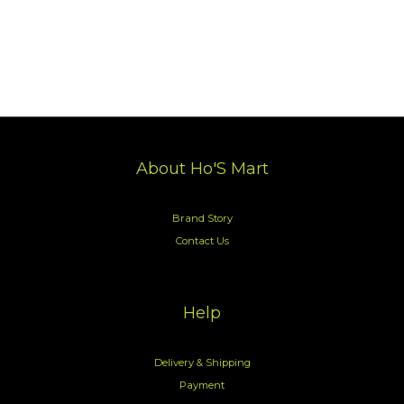
About Ho'S Mart
Brand Story
Contact Us
Help
Delivery & Shipping
Payment