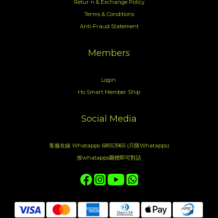
Retur n & Exchange Policy
Terms & Conditions
Anti-Fraud Statement
Members
Login
Ho Smart Member Ship
Social Media
客服在線 Whatapps: 68553965 (只限Whatapps)
按whatapps圖標即可對話