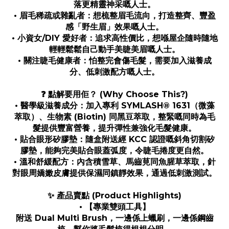
落更精靈神采嘅人士。
• 眉毛稀疏或雜亂者：想梳整眉毛流向，打造整齊、豐盈
感「野生眉」效果嘅人士。
• 小資女/DIY 愛好者：追求高性價比，想喺屋企隨時隨地
輕輕鬆鬆自己動手美睫美眉嘅人士。
• 關注睫毛健康者：怕整完會傷毛髮，需要加入滋養成
分、低刺激配方嘅人士。
❓ 點解要用佢？ (Why Choose This?)
• 醫學級滋養成分：加入專利 SYMLASH® 1631（微藻
萃取）、生物素 (Biotin) 同黑豆萃取，整緊嘅同時為毛
髮提供豐富營養，提升彈性兼強化毛髮健康。
• 貼合眼形矽膠墊：隨盒附送經 KCC 認證嘅斜角切割矽
膠墊，能夠完美貼合眼蓋弧度，令睫毛捲度更自然。
• 溫和舒緩配方：內含積雪草、馬齒莧同魚腥草萃取，針
對眼周嬌嫩皮膚提供保濕同鎮靜效果，通過低刺激測試。
✨ 產品賣點 (Product Highlights)
• 【專業雙頭工具】
附送 Dual Multi Brush，一邊係上蠟刷，一邊係鋼齒