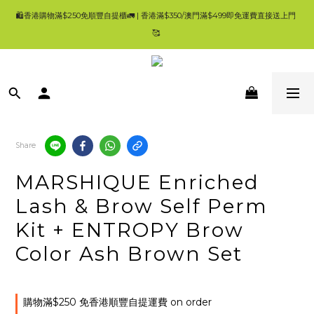
9
9
🛍香港購物滿$250免順豐自提櫃🚛 | 香港滿$350/澳門滿$499即免運費直接送上門 
🛍香港購物滿$250免順豐自提櫃🚛 | 香港滿$350/澳門滿$499即免運費直接送上門 
8
8
9
9
9
🥰 
🥰 
7
7
8
8
8
6
9
6
7
7
7
9
5
8
5
6
6
6
所有產品100%正版正貨| 現貨1-3工作天內發貨 | 一般發貨時間 4-7 工作天內 ✨登記
8
4
7
4
5
5
5
7
Ho'S Mart會員消費$100即=2%回贈，會員仲有其他優惠，買得多，回贈更多 😃
3
6
3
4
4
4
6
2
5
2
3
3
3
5
1
4
1
2
2
9
2
💚首頁就搵到大量優惠😀要一路睇到尾呀🥰
4
0
3
0
1
1
8
1
:
:
:
👈優惠資訊
3
Days
Hours
Minutes
Seconds
2
0
0
7
0
2
Share
1
6
1
0
5
🛍香港購物滿$250免順豐自提櫃🚛 | 香港滿$350/澳門滿$499即免運費直接送上門 
0
4
MARSHIQUE Enriched
🥰 
3
2
Lash & Brow Self Perm
1
Kit + ENTROPY Brow
0
Color Ash Brown Set
購物滿$250 免香港順豐自提運費 on order