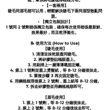
梳，幫你將毛髮梳得根根分明。
• 【一套兩用】
睫毛同眉毛都可以用，輕鬆解決睫毛下垂同眉型散亂問
題。
• 【獨立包裝設計】
1 號同 2 號劑都係獨立包裝，確保每次使用都係最新鮮、
效果最好，而且乾淨衞生。
📝 使用方法 (How to Use)
【睫毛使用】
1. 清潔並抹乾眼蓋同睫毛。
2. 將矽膠墊貼喺眼蓋上。
3. 用刷掃上一層薄薄嘅固定蠟。
4. 搽上 1 號劑並蓋上燙髮紙，等 8-12 分鐘後抹走。
5. 重複步驟 3 再次固定睫毛。
6. 用鋼梳梳理後搽上 2 號劑，蓋上紙等 8-12 分鐘。
7. 拆走矽膠墊並用鋼梳梳順即可。
【眉毛使用】
1. 搽上 1 號劑，等 8-12 分鐘後抹走。
2. 搽上 2 號劑，等 8-12 分鐘後抹走即可。