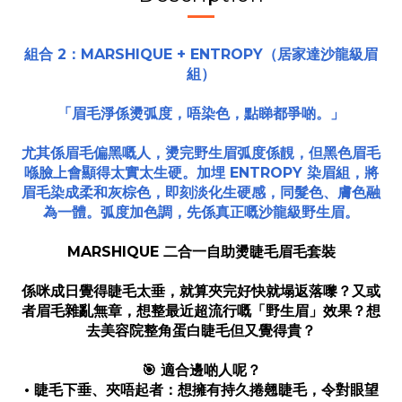
組合 2：MARSHIQUE + ENTROPY（居家達沙龍級眉
組）
「眉毛淨係燙弧度，唔染色，點睇都爭啲。」
尤其係眉毛偏黑嘅人，燙完野生眉弧度係靚，但黑色眉毛
喺臉上會顯得太實太生硬。加埋 ENTROPY 染眉組，將
眉毛染成柔和灰棕色，即刻淡化生硬感，同髮色、膚色融
為一體。弧度加色調，先係真正嘅沙龍級野生
眉。
MARSHIQUE 二合一自助燙睫毛眉毛套裝
係咪成日覺得睫毛太垂，就算夾完好快就塌返落嚟？又或
者眉毛雜亂無章，想整最近超流行嘅「野生眉」效果？想
去美容院整角蛋白睫毛但又覺得貴？
🎯 適合邊啲人呢？
• 睫毛下垂、夾唔起者：想擁有持久捲翹睫毛，令對眼望