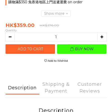
購物滿$350 免香港地區上門送遞運費 on order
Show more
HK$359.00
HK$376.00
Quantity
ADD TO CART
BUY NOW
Add to Wishlist
Shipping &
Customer
Description
Payment
Reviews
Description