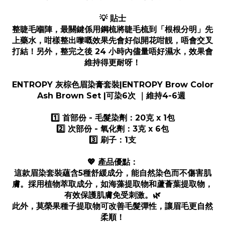
💡 貼士
整睫毛嗰陣，最關鍵係用鋼梳將睫毛梳到「根根分明」先
上藥水，咁樣整出嚟嘅效果先會好似開花咁靚，唔會交叉
打結！另外，整完之後 24 小時內儘量唔好濕水，效果會
維持得更耐呀！
ENTROPY 灰棕色眉染膏套裝|ENTROPY Brow Color
Ash Brown Set |可染6次 ｜維持4-6週
1️⃣ 首部份 - 毛髮染劑：20克 x 1包
2️⃣ 次部份 - 氧化劑：3克 x 6包
3️⃣ 刷子：1支
💖 產品優點：
這款眉染套裝蘊含5種舒緩成分，能自然染色而不傷害肌
膚。採用植物萃取成分，如海藻提取物和蘆薈葉提取物，
有效保護肌膚免受刺激。🌿
此外，莫榮果種子提取物可改善毛髮彈性，讓眉毛更自然
柔順！