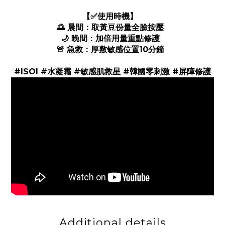
【✅使用時機】
🌅 晨間：取黃豆份量全臉按壓
🌙 晚間：加倍用量重點修護
🚨 急救：厚敷敏感位置10分鐘
#ISOI #水凝霜 #敏感肌救星 #韓國零刺激 #屏障修護
Additional details