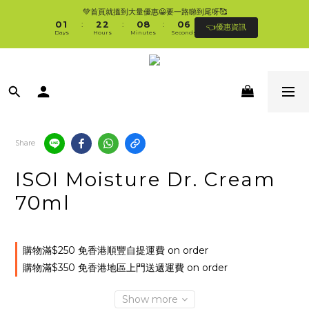
1
2
3
3
1
9
1
7
💚首頁就搵到大量優惠😀要一路睇到尾呀🥰
🛍香港購物滿$250免順豐自提櫃🚛 | 香港滿$350/澳門滿$499即免運費直接送上門 
0
1
2
2
0
8
0
6
:
:
:
👈優惠資訊
🥰 
Days
Hours
Minutes
Seconds
0
1
1
7
5
0
0
6
4
5
3
🛍香港購物滿$250免順豐自提櫃🚛 | 香港滿$350/澳門滿$499即免運費直接送上門 
4
2
🥰 
3
1
2
0
1
0
Share
ISOI Moisture Dr. Cream
70ml
購物滿$250 免香港順豐自提運費 on order
購物滿$350 免香港地區上門送遞運費 on order
Show more