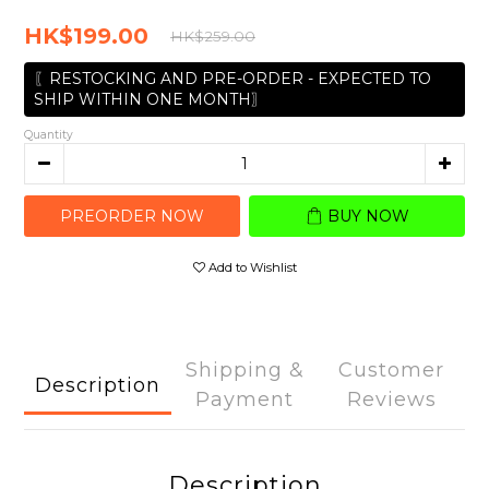
HK$199.00
HK$259.00
〖RESTOCKING AND PRE-ORDER - EXPECTED TO
SHIP WITHIN ONE MONTH〗
Quantity
PREORDER NOW
BUY NOW
Add to Wishlist
Shipping &
Customer
Description
Payment
Reviews
Description