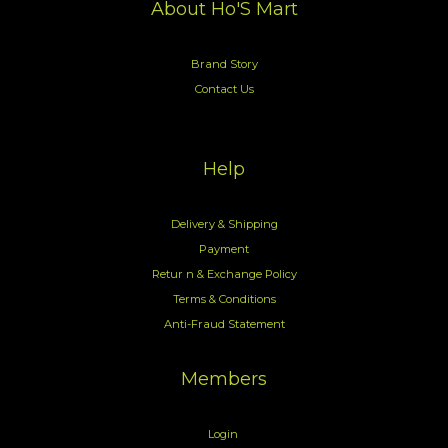
About Ho'S Mart
Brand Story
Contact Us
Help
Delivery & Shipping
Payment
Retur n & Exchange Policy
Terms & Conditions
Anti-Fraud Statement
Members
Login