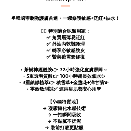
🌟韓國零刺激護膚首選・一罐修護敏感+泛紅+缺水！
👉🏻 特別適合呢類用家：
✅ 角質層薄易泛紅
✅ 外油內乾難護理
✅ 轉季必敏感脫皮
✅ 醫美後需要修復
▫️ 茶樹神經酰胺👉 72小時強化皮膚屏障～
▫️ 5重透明質酸👉 100小時超長效鎖水✨
▫️ 3重鎮靜植萃👉 積雪草+金盞花+洋甘菊💫
▫️ 零致敏測試✅ 連痘痘肌都安心用💚
【💦獨特質地】
→ 凝霜轉化水感技術
→ 一拍瞬間吸收
→ 不黏膩不搓泥
→ 妝前打底更貼服