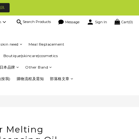
資訊
Search Products
h
Message
Sign In
Cart(0)
BUY NOW
skin need
Meal Replacement
Boutique|skincare|cosmetics
日本品牌
Other Band
(按我)
購物流程及需知
部落格文章
r Melting