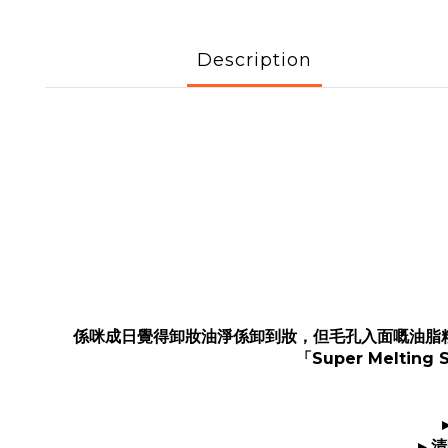
Description
係咪成日覺得卸妝油淨係卸到妝，但毛孔入面嘅油脂粒
「Super Melt
▸