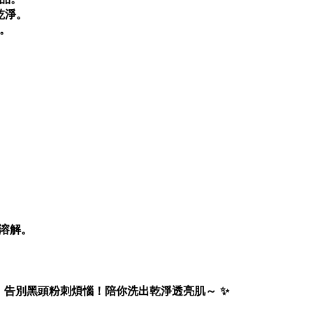
乾淨。
。
溶解。
。
，告別黑頭粉刺煩惱！陪你洗出乾淨透亮肌～ ✨