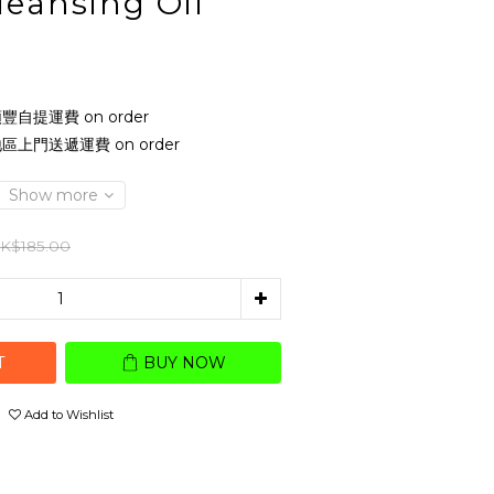
eansing Oil
豐自提運費 on order
區上門送遞運費 on order
Show more
K$185.00
T
BUY NOW
Add to Wishlist