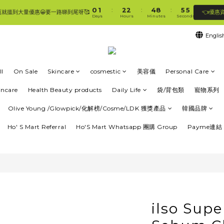
1
2
3
3
5
9
6
6
0
1
2
2
4
8
5
5
:
:
:
👈優惠
頁就搵到大量優惠😀要一路睇到尾呀🥰
🛍香港購物滿$250免順豐自提櫃🚛 | 香港滿$350/澳門滿$499即免運費直接送上門 🥰 
Days
Hours
Minutes
Seconds
0
1
1
3
7
4
4
0
0
2
6
3
3
Englis
1
5
2
2
🛍香港購物滿$250免順豐自提櫃🚛 | 香港滿$350/澳門滿$499即免運費直接送上門 🥰 
0
4
1
1
3
0
0
2
l
On Sale
Skincare
cosmestic
美容儀
Personal Care
1
0
incare
Health Beauty products
Daily Life
袋/背包類
寵物系列
Olive Young /Glowpick/化解榜/Cosme/LDK 獲獎產品
韓國品牌
Ho' S Mart Referral
Ho'S Mart Whatsapp 團購 Group
Payme連結 
ilso Supe