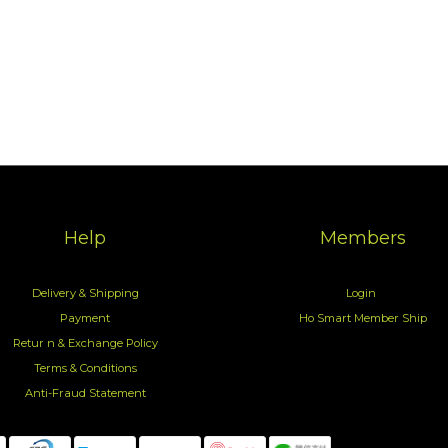
Help
Members
Delivery & Shipping
Login
Payment
Ho Smart Member Ship
Retur n & Exchange Policy
Terms & Conditions
Anti-Fraud Statement