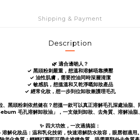
Shipping & Payment
Description
🌿 適合邊啲人？
✓ 黑頭粉刺嚴重，想溫和溶解唔靠擠壓
✓ 油性肌膚，需要控油同時深層清潔
✓ 敏感肌，想搵溫和又乾淨嘅卸妝產品
✓ 經常化妝，想一步到位卸妝兼護理毛孔
、黑頭粉刺依然健在？想搵一款可以真正溶解毛孔深處油脂、同
ing Sebum 毛孔溶解卸妝油」，一支做到卸妝、去角質、溶解
✨ 四大功效，一次過搞掂：
▸ 溶解化妝品：温和乳化技術，快速溶解防水妝容，眼唇都適用
 清除老化角質：輕輕打圈即可帶走堆積角質，唔需要額外去角質產