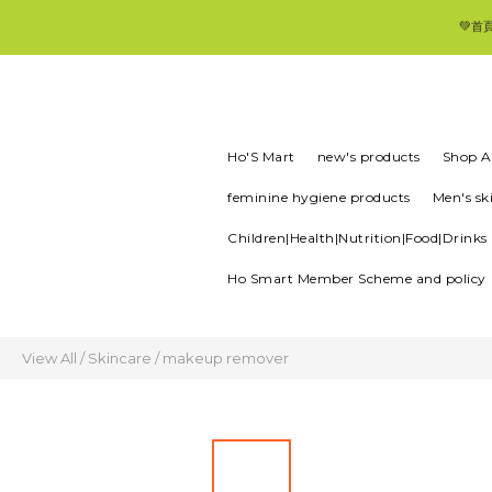
💚首
Ho'S Mart
new's products
Shop Al
feminine hygiene products
Men's sk
Children|Health|Nutrition|Food|Drinks
Ho Smart Member Scheme and policy
View All
/
Skincare
/
makeup remover