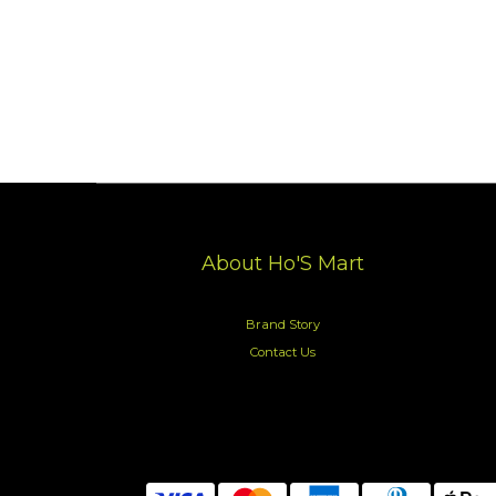
About Ho'S Mart
Brand Story
Contact Us