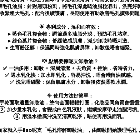
溶解毛孔油脂：針對黑頭粉刺，將毛孔深處嘅油脂粒溶出，洗完好
▸ 收緊粗大毛孔：配合後續護膚，長期使用有助改善毛孔擴張問題
🌟 專利成分，溫和而有效：
▸ 藍色毛孔複合物：調節過多油脂分泌，預防毛孔堵塞。
▸ 綠色葉片複合物：舒緩敏感肌膚，減少卸妝時嘅刺激。
▸ 生育酚泛醇：保濕同時強化肌膚屏障，卸妝後唔會繃緊。
💡 點解要揀呢支卸妝油？
✅ 一油多用：卸妝 + 深層清潔 + 去角質 + 控油，省時省力。
✅ 遇水乳化快：加水即乳化，容易沖洗，唔會殘留油膩感。
✅ 洗完唔繃緊：保留肌膚水分，卸妝後依然柔軟水潤。
🎯 使用方法好簡單：
乾手乾面取適量卸妝油，塗勻全面輕輕打圈，化妝品同角質會慢慢
② 加少量水乳化，會變成白色乳液狀，繼續按摩帶走油脂污垢
③ 用溫水徹底沖洗至清爽乾淨，唔使再用洗面乳。
家就入手ilso呢支「毛孔溶解卸妝油」，由卸妝開始護理毛孔