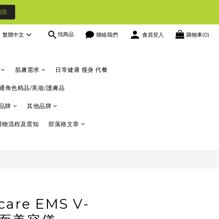
資訊
找商品
繁體中文
聯絡我們
會員登入
購物車(0)
立即購買
肌膚需求
日常健康 瘦身 代餐
通角色精品/美妝/護膚品
品牌
其他品牌
購物流程及需知
部落格文章
are EMS V-