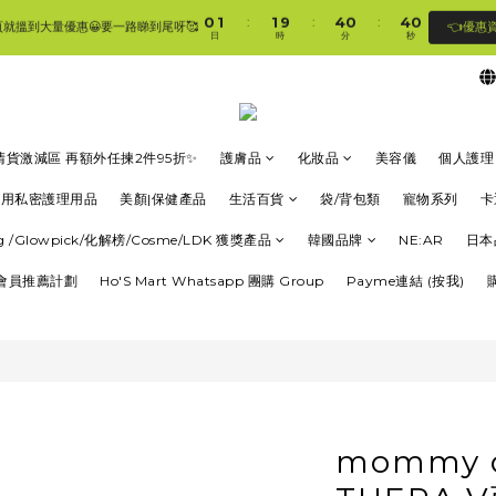
1
2
2
5
1
4
8
0
1
1
9
4
0
:
:
:
3
👈優惠
頁就搵到大量優惠😀要一路睇到尾呀🥰
🛍香港購物滿$250免順豐自提櫃🚛 | 香港滿$350/澳門滿$499即免運費直接送上門 🥰 
日
時
分
秒
7
0
0
8
3
2
6
7
2
1
5
6
1
🛍香港購物滿$250免順豐自提櫃🚛 | 香港滿$350/澳門滿$499即免運費直接送上門 🥰 
0
4
5
0
3
4
2
3
清貨激減區 再額外任揀2件95折✨
護膚品
化妝品
美容儀
個人護理
1
2
0
1
專用私密護理用品
美顏|保健產品
生活百貨
袋/背包類
寵物系列
卡
0
ung /Glowpick/化解榜/Cosme/LDK 獲獎產品
韓國品牌
NE:AR
日本
rt會員推薦計劃
Ho'S Mart Whatsapp 團購 Group
Payme連結 (按我)
mommy c