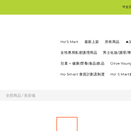
💚首
Ho'S Mart
最新上架
所有商品

女性專用私密護理用品
男士化妝/護理/
兒童 > 健康|營養|食品|飲品
Olive Yo
Ho Smart 會員計劃及制度
Ho' S Ma
全部商品
/
美容儀