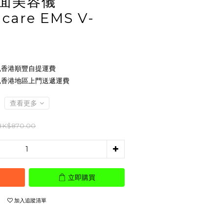
V面美容儀
care EMS V-
 免香港順豐自提運費
 免香港地區上門送遞運費
查看更多
HK$870.00
立即購買
加入追蹤清單