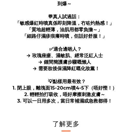
到爆～
💬真人試過話：
「敏感爆紅時噴真係即刻降溫，冇咗灼熱感！」
「質地超輕薄，油肌用都零負擔～」
「細路仔濕疹痕癢時噴，佢話好舒服！」
✅適合邊啲人？
→ 玫瑰痤瘡、濕敏肌、經常泛紅人士
→ 鍾間簡護膚步驟嘅懶人
→ 需要妝後保濕降紅嘅化妝黨！
💡點樣用最有效？
1. 閉上眼，離塊面15-20cm噴4-5下（唔好慳！）
2. 輕輕拍打吸收，唔好摩擦刺激皮膚～
3. 可以一日用多次，當日常補濕或急救都得！
了解更多