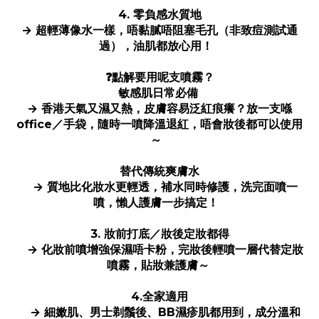
4. 零負感水質地
→ 超輕薄像水一樣，唔黏膩唔阻塞毛孔（非致痘測試通
過），油肌都放心用！
❓點解要用呢支噴霧？
敏感肌日常必備
→ 香港天氣又濕又熱，皮膚容易泛紅痕癢？放一支喺
office／手袋，隨時一噴降溫退紅，唔會妝後都可以使用
～
替代傳統爽膚水
→ 質地比化妝水更輕透，補水同時修護，洗完面噴一
噴，懶人護膚一步搞定！
3. 妝前打底／妝後定妝都得
→ 化妝前噴增強保濕唔卡粉，完妝後輕噴一層代替定妝
噴霧，貼妝兼護膚～
4.全家適用
→ 細嫩肌、男士剃鬚後、BB濕疹肌都用到，成分溫和