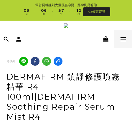
1
4
1
7
4
8
2
3
💚首頁就搵到大量優惠😀要一路睇到尾呀🥰
🛍香港購物滿$250免順豐自提櫃🚛 | 香港滿$350/澳門滿$499即免運費直接送上門 
0
3
0
6
3
7
1
2
:
:
:
👈優惠資訊
🥰 
日
時
分
秒
2
5
2
6
0
1
1
4
1
5
0
0
3
0
4
🛍香港購物滿$250免順豐自提櫃🚛 | 香港滿$350/澳門滿$499即免運費直接送上門 
2
3
🥰 
1
2
0
1
0
分享到
DERMAFIRM 鎮靜修護噴霧
精華 R4
100ml|DERMAFIRM
Soothing Repair Serum
Mist R4