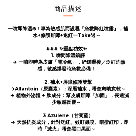
商品描述
一噴即降溫❄️！專為敏感肌而設嘅「急救降紅噴霧」，補
水+修護屏障+退紅一Take過～
### ✨重點功效✨
1. 瞬間降溫鎮靜
→ 一噴即時為皮膚「開冷氣」，紓緩曬後／泛紅灼熱
感，敏感爆發時急救必備！
2. 補水+屏障修護雙擊
→Allantoin（尿囊素）：深層補水，唔會愈噴愈乾～
→ 植物外泌體 + 肽成分：幫皮膚屏障「加固」，長遠減
少敏感反覆～
3 Azulene（甘菊藍）
→ 天然抗炎成分，針對泛紅、蚊叮蟲咬、暗瘡紅印，即
時「滅火」唔會黑口黑面～