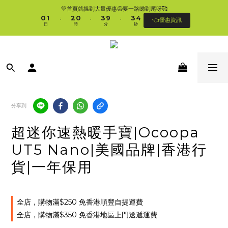
1
2
3
1
4
4
5
💚首頁就搵到大量優惠😀要一路睇到尾呀🥰
🛍香港購物滿$250免順豐自提櫃🚛 | 香港滿$350/澳門滿$499即免運費直接送上門 
0
1
2
0
3
9
3
4
:
:
:
👈優惠資訊
🥰 
日
時
分
秒
0
1
2
8
2
3
0
1
7
1
2
0
6
0
1
🛍香港購物滿$250免順豐自提櫃🚛 | 香港滿$350/澳門滿$499即免運費直接送上門 
5
0
🥰 
4
3
2
1
0
分享到
超迷你速熱暖手寶|Ocoopa
UT5 Nano|美國品牌|香港行
貨|一年保用
全店，購物滿$250 免香港順豐自提運費
全店，購物滿$350 免香港地區上門送遞運費